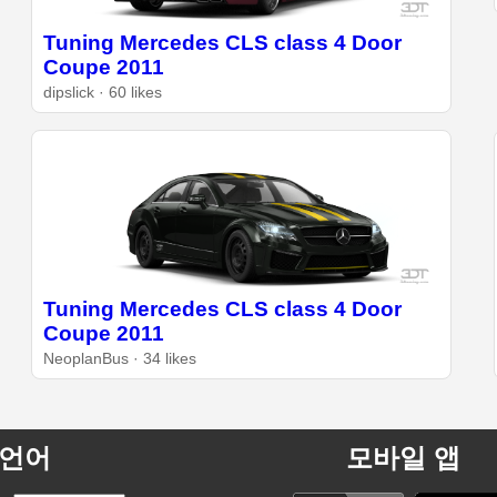
Tuning Mercedes CLS class 4 Door
Coupe 2011
dipslick · 60 likes
Tuning Mercedes CLS class 4 Door
Coupe 2011
NeoplanBus · 34 likes
언어
모바일 앱