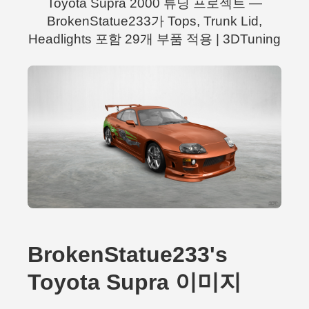
Toyota Supra 2000 튜닝 프로젝트 —
BrokenStatue233가 Tops, Trunk Lid,
Headlights 포함 29개 부품 적용 | 3DTuning
BrokenStatue233's
Toyota Supra 이미지