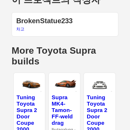
BrokenStatue233
차고
More Toyota Supra
builds
Tuning
Supra
Tuning
Toyota
MK4-
Toyota
Supra 2
Tamon-
Supra 2
Door
FF-weld
Door
Coupe
drag
Coupe
2000
2000
lhutagalung ·