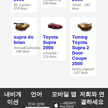
290 likes
Mr_Lambo ·
Yesiel · 193
874 likes
likes
supra do
Toyota
Tuning
brian
Supra
Toyota
2000
Supra 2
AnnualExploration26
· 186 likes
Door
rohne3dt ·
170 likes
Coupe
2000
harley.rogers3
· 147 likes
내비게
언어
모바일 앱
저희와 연
이션
결하세요
언어 선택: