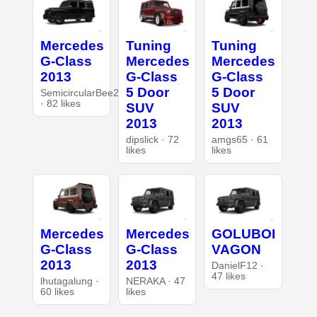
Mercedes
Tuning
Tuning
G-Class
Mercedes
Mercedes
2013
G-Class
G-Class
5 Door
5 Door
SemicircularBee297
· 82 likes
SUV
SUV
2013
2013
dipslick · 72
amgs65 · 61
likes
likes
Mercedes
Mercedes
GOLUBOI
G-Class
G-Class
VAGON
2013
2013
DanielF12 ·
47 likes
lhutagalung ·
NERAKA · 47
60 likes
likes