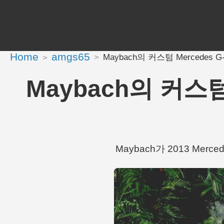
Home
amgs65
Maybach의 커스텀 Mercedes G-Cl
Maybach의 커스텀 M
Maybach가 2013 Mercede