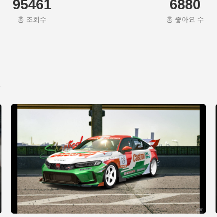
95461
6880
총 조회수
총 좋아요 수
트