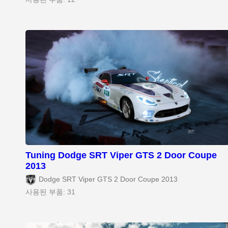
Tuning Dodge SRT Viper GTS 2 Door Coupe
2013
Dodge SRT Viper GTS 2 Door Coupe 2013
사용된 부품: 31