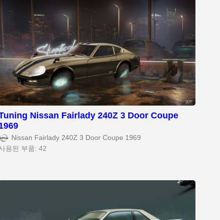
Tuning Nissan Fairlady 240Z 3 Door Coupe
1969
Nissan Fairlady 240Z 3 Door Coupe 1969
사용된 부품: 42