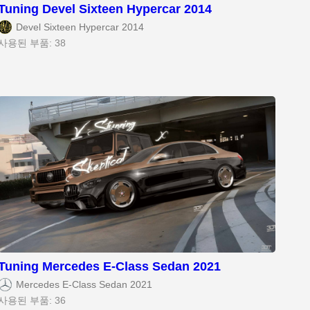
Tuning Devel Sixteen Hypercar 2014
Devel Sixteen Hypercar 2014
사용된 부품: 38
Tuning Mercedes E-Class Sedan 2021
Mercedes E-Class Sedan 2021
사용된 부품: 36