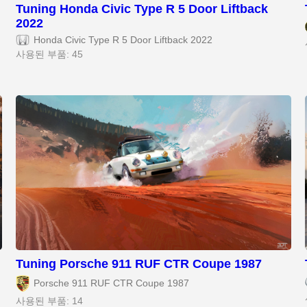
Tuning Honda Civic Type R 5 Door Liftback
2022
Honda Civic Type R 5 Door Liftback 2022
사용된 부품: 45
Tuning Porsche 911 RUF CTR Coupe 1987
Porsche 911 RUF CTR Coupe 1987
사용된 부품: 14