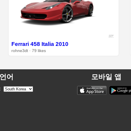
Ferrari 458 Italia 2010
rohne3dt · 79 likes
언어
모바일 앱
: