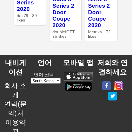
Series
Series 2
Series 2
2020
Door
Door
dax79 · 89
Coupe
Coupe
likes
2020
2020
doubleIOTT ·
Metrika · 72
75 likes
likes
내비게
언어
모바일 앱
저희와 연
이션
결하세요
언어 선택:
회사 소
개
연락(문
의)처
이용약
관