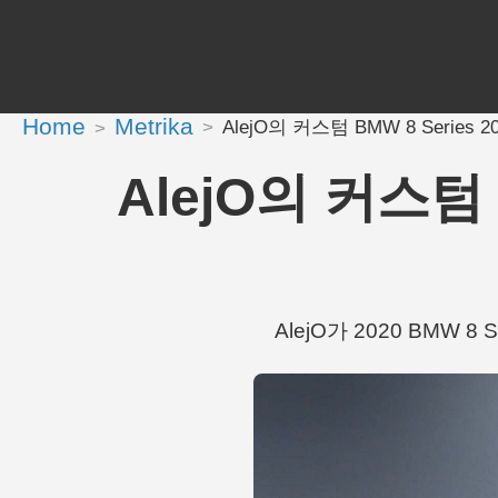
Home
Metrika
AlejO의 커스텀 BMW 8 Series 2020
AlejO의 커스텀 BM
AlejO가 2020 BMW 8 S