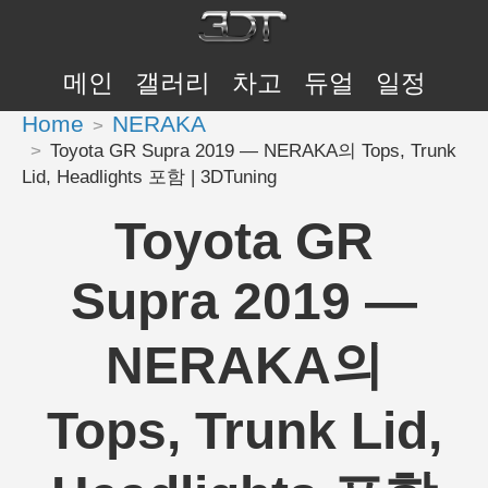
메인
갤러리
차고
듀얼
일정
Home
NERAKA
Toyota GR Supra 2019 — NERAKA의 Tops, Trunk
Lid, Headlights 포함 | 3DTuning
Toyota GR
Supra 2019 —
NERAKA의
Tops, Trunk Lid,