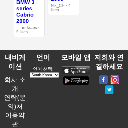
BMW 3
Nik_CH · 4
series
likes
Cabrio
2000
----mrkrabs ·
9 likes
내비게
언어
모바일 앱
저희와 연
이션
결하세요
언어 선택:
회사 소
개
연락(문
의)처
이용약
관