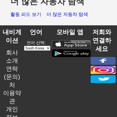
더 많은 자동차 탐색
활동 피드 보기
더 많은 자동차 탐색
내비게
언어
모바일 앱
저희와
이션
연결하
언어 선택:
세요
회사
소개
연락
(문의)
처
이용약
관
개인