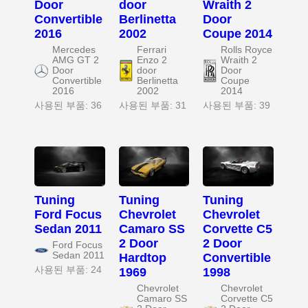
Door
door
Wraith 2
Convertible
Berlinetta
Door
2016
2002
Coupe 2014
Mercedes
Ferrari
Rolls Royce
AMG GT 2
Enzo 2
Wraith 2
Door
door
Door
Convertible
Berlinetta
Coupe
2016
2002
2014
사용된 부품: 36
사용된 부품: 31
사용된 부품: 39
Tuning
Tuning
Tuning
Ford Focus
Chevrolet
Chevrolet
Sedan 2011
Camaro SS
Corvette C5
2 Door
2 Door
Ford Focus
Sedan 2011
Hardtop
Convertible
사용된 부품: 24
1969
1998
Chevrolet
Chevrolet
Camaro SS
Corvette C5