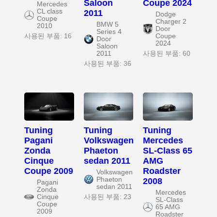
Saloon
Coupe 2024
Mercedes
CL class
2011
Dodge
Coupe
Charger 2
BMW 5
2010
Door
Series 4
사용된 부품: 16
Coupe
Door
2024
Saloon
2011
사용된 부품: 60
사용된 부품: 36
Tuning
Tuning
Tuning
Pagani
Volkswagen
Mercedes
Zonda
Phaeton
SL-Class 65
Cinque
sedan 2011
AMG
Coupe 2009
Roadster
Volkswagen
Phaeton
2008
Pagani
sedan 2011
Zonda
Mercedes
Cinque
사용된 부품: 23
SL-Class
Coupe
65 AMG
2009
Roadster