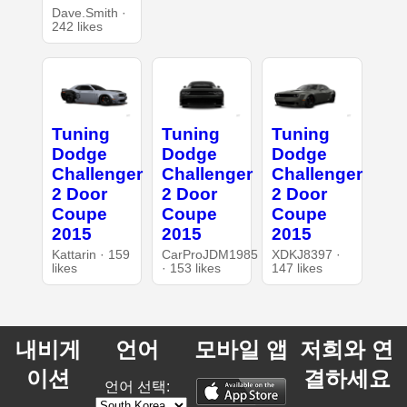
Dave.Smith ·
242 likes
Tuning
Tuning
Tuning
Dodge
Dodge
Dodge
Challenger
Challenger
Challenger
2 Door
2 Door
2 Door
Coupe
Coupe
Coupe
2015
2015
2015
Kattarin · 159
CarProJDM1985
XDKJ8397 ·
likes
· 153 likes
147 likes
내비게
언어
모바일 앱
저희와 연
이션
결하세요
언어 선택: