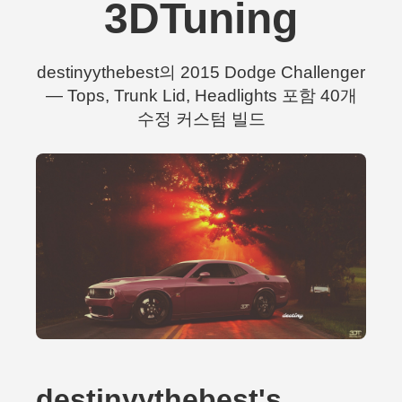
3DTuning
destinyythebest의 2015 Dodge Challenger
— Tops, Trunk Lid, Headlights 포함 40개
수정 커스텀 빌드
destinyythebest's