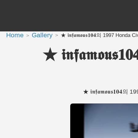
Home
Gallery
★ 𝖎𝖓𝖋𝖆𝖒𝖔𝖚𝖘𝟏𝟎𝟒의 1997 Ho
★ 𝖎𝖓𝖋𝖆𝖒𝖔
★ 𝖎𝖓𝖋𝖆𝖒𝖔𝖚𝖘