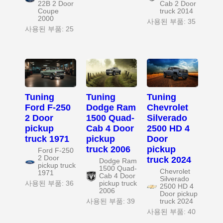
22B 2 Door
Cab 2 Door
Coupe
truck 2014
2000
사용된 부품: 35
사용된 부품: 25
Tuning
Tuning
Tuning
Ford F-250
Dodge Ram
Chevrolet
2 Door
1500 Quad-
Silverado
pickup
Cab 4 Door
2500 HD 4
truck 1971
pickup
Door
truck 2006
pickup
Ford F-250
2 Door
truck 2024
Dodge Ram
pickup truck
1500 Quad-
Chevrolet
1971
Cab 4 Door
Silverado
사용된 부품: 36
pickup truck
2500 HD 4
2006
Door pickup
사용된 부품: 39
truck 2024
사용된 부품: 40