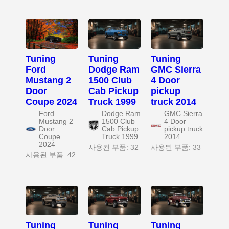
Tuning
Tuning
Tuning
Ford
Dodge Ram
GMC Sierra
Mustang 2
1500 Club
4 Door
Door
Cab Pickup
pickup
Coupe 2024
Truck 1999
truck 2014
Ford
Dodge Ram
GMC Sierra
Mustang 2
1500 Club
4 Door
Door
Cab Pickup
pickup truck
Coupe
Truck 1999
2014
2024
사용된 부품: 32
사용된 부품: 33
사용된 부품: 42
Tuning
Tuning
Tuning