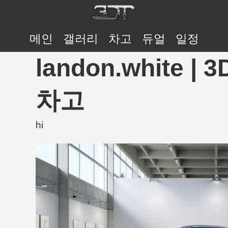
메인
갤러리
차고
듀얼
일정
landon.white |
차고
hi