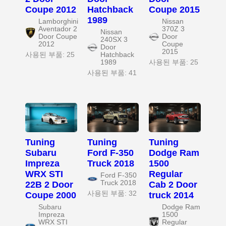
Coupe 2012
Hatchback
Coupe 2015
1989
Lamborghini
Nissan
Aventador 2
370Z 3
Nissan
Door Coupe
Door
240SX 3
2012
Coupe
Door
2015
사용된 부품: 25
Hatchback
1989
사용된 부품: 25
사용된 부품: 41
Tuning
Tuning
Tuning
Subaru
Ford F-350
Dodge Ram
Impreza
Truck 2018
1500
WRX STI
Regular
Ford F-350
Truck 2018
22B 2 Door
Cab 2 Door
사용된 부품: 32
Coupe 2000
truck 2014
Subaru
Dodge Ram
Impreza
1500
WRX STI
Regular