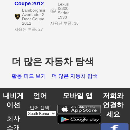
Coupe 2012
Lexus
IS300
Lamborghini
Sedan
Aventador 2
1998
Door Coupe
2012
사용된 부품: 38
사용된 부품: 27
더 많은 자동차 탐색
활동 피드 보기
더 많은 자동차 탐색
내비게
언어
모바일 앱
저희와
이션
연결하
언어 선택:
세요
회사
소개