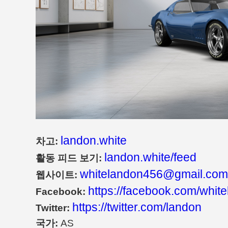
landon.white
차고:
landon.white/feed
활동 피드 보기:
whitelandon456@gmail.com
웹사이트:
https://facebook.com/whi
Facebook:
https://twitter.com/landon
Twitter:
국가:
AS