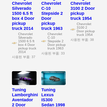
Chevrolet
Chevrolet
Chevrolet
Silverado
C-10
3100 2 Door
1500 6.5 ft
Stepside 2
pickup
box 4 Door
Door
truck 1954
pickup
pickup
Chevrolet
3100 2
truck 2014
truck 1963
Door pickup
Chevrolet
Chevrolet
truck 1954
Silverado
C-10
사용된 부품: 38
1500 6.5 ft
Stepside 2
box 4 Door
Door pickup
pickup truck
truck 1963
2014
사용된 부품: 33
사용된 부품: 37
Tuning
Tuning
Lamborghini
Lexus
Aventador
IS300
2 Door
Sedan 1998