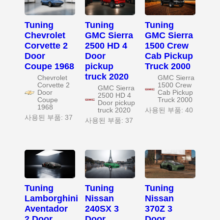
Tuning
Tuning
Tuning
Chevrolet
GMC Sierra
GMC Sierra
Corvette 2
2500 HD 4
1500 Crew
Door
Door
Cab Pickup
Coupe 1968
pickup
Truck 2000
truck 2020
Chevrolet
GMC Sierra
Corvette 2
1500 Crew
GMC Sierra
Door
Cab Pickup
2500 HD 4
Coupe
Truck 2000
Door pickup
1968
truck 2020
사용된 부품: 40
사용된 부품: 37
사용된 부품: 37
Tuning
Tuning
Tuning
Lamborghini
Nissan
Nissan
Aventador
240SX 3
370Z 3
2 Door
Door
Door