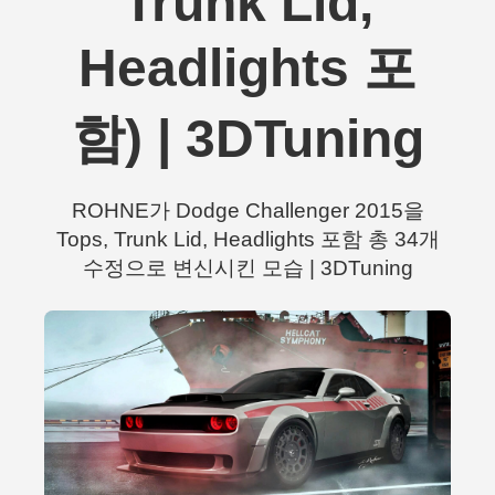
Trunk Lid,
Headlights 포
함) | 3DTuning
ROHNE가 Dodge Challenger 2015을
Tops, Trunk Lid, Headlights 포함 총 34개
수정으로 변신시킨 모습 | 3DTuning