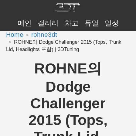
메인
갤러리
차고
듀얼
일정
Home
rohne3dt
ROHNE의 Dodge Challenger 2015 (Tops, Trunk
Lid, Headlights 포함) | 3DTuning
ROHNE의
Dodge
Challenger
2015 (Tops,