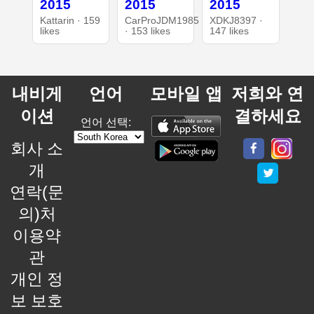
2015
2015
2015
Kattarin · 159
CarProJDM1985
XDKJ8397 ·
likes
· 153 likes
147 likes
내비게
언어
모바일 앱
저희와 연
이션
결하세요
언어 선택:
회사 소
개
연락(문
의)처
이용약
관
개인 정
보 보호