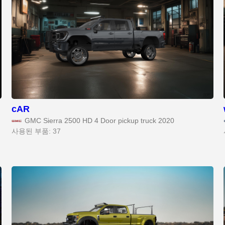
cAR
GMC Sierra 2500 HD 4 Door pickup truck 2020
사용된 부품: 37