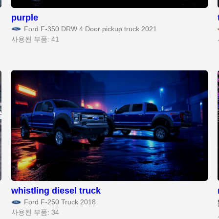
purple
Ford F-350 DRW 4 Door pickup truck 2021
사용된 부품: 41
whistling diesel truck
Ford F-250 Truck 2018
사용된 부품: 34