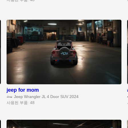
jeep for mom
Jeep Wrangler JL 4 Door SUV 2024
사용된 부품: 48