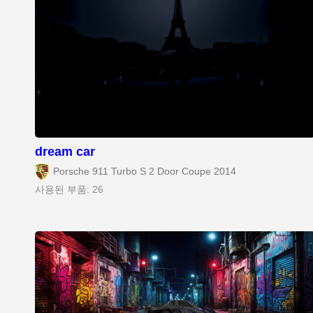
dream car
Porsche 911 Turbo S 2 Door Coupe 2014
사용된 부품: 26