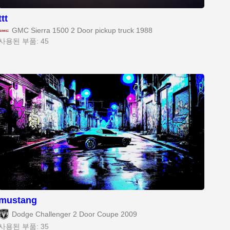
ttt
GMC Sierra 1500 2 Door pickup truck 1988
사용된 부품: 45
mustang
Dodge Challenger 2 Door Coupe 2009
사용된 부품: 35