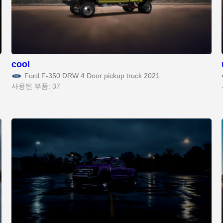
cool
Ford F-350 DRW 4 Door pickup truck 2021
사용된 부품: 37