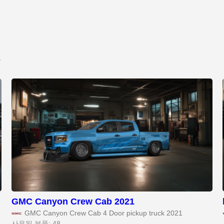
트
GMC Canyon Crew Cab 2021
GMC Canyon Crew Cab 4 Door pickup truck 2021
사용된 부품: 48