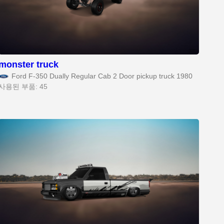
monster truck
Ford F-350 Dually Regular Cab 2 Door pickup truck 1980
사용된 부품: 45