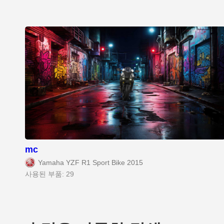
mc
Yamaha YZF R1 Sport Bike 2015
사용된 부품: 29