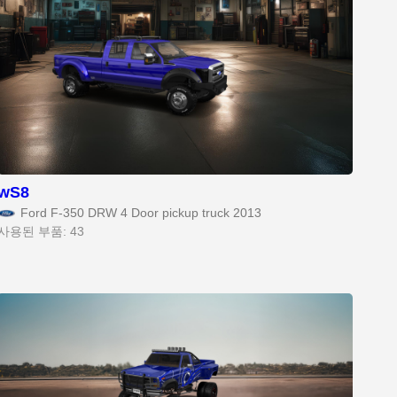
wS8
Ford F-350 DRW 4 Door pickup truck 2013
사용된 부품: 43