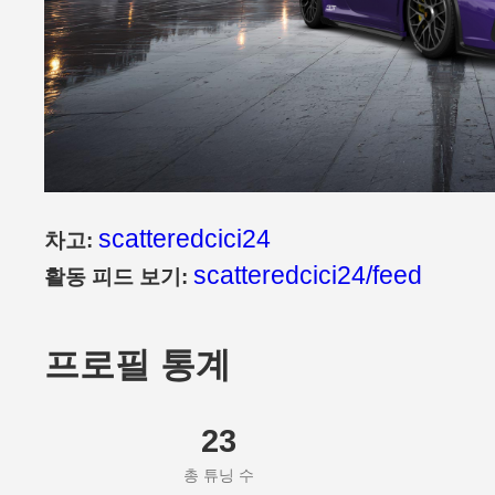
scatteredcici24
차고:
scatteredcici24/feed
활동 피드 보기:
프로필 통계
23
총 튜닝 수