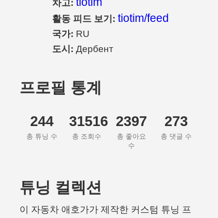
tiotim
차고:
tiotim/feed
활동 피드 보기:
국가:
RU
도시:
Дербент
프로필 통계
244
31516
2397
273
총 튜닝 수
총 조회수
총 좋아요
총 댓글 수
수
튜닝 컬렉션
이 자동차 애호가가 제작한 커스텀 튜닝 프