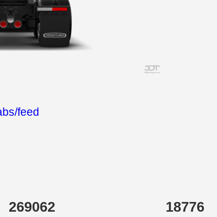
abs/feed
269062
18776