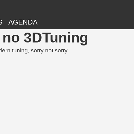
S
AGENDA
s no 3DTuning
ern tuning, sorry not sorry