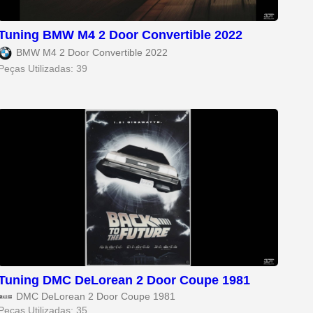
Tuning BMW M4 2 Door Convertible 2022
BMW M4 2 Door Convertible 2022
Peças Utilizadas: 39
Tuning DMC DeLorean 2 Door Coupe 1981
DMC DeLorean 2 Door Coupe 1981
Peças Utilizadas: 35