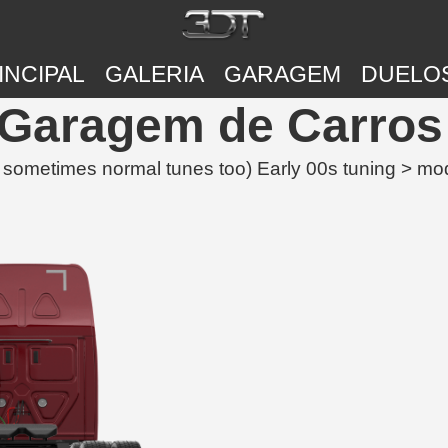
INCIPAL
GALERIA
GARAGEM
DUELO
| Garagem de Carro
nd sometimes normal tunes too) Early 00s tuning > mod