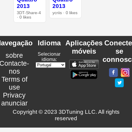
2013
2013
3DT-Share-4
ycriis · 0 likes
· 0 likes
avegação
Idioma
Aplicações
Conecte
móveis
se
sobre
Selecionar
connosc
idioma:
Contacte-
nos
Terms of
use
Privacy
anunciar
Copyright © 2023 3DTuning LLC. All rights
reserved