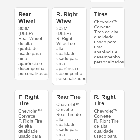
Rear
R. Right
Tires
Wheel
Wheel
Chevrolet™
Corvette
303M
303M
Tires de alta
(DEEP)
(DEEP)
qualidade
Rear Wheel
R. Right
usado para
de alta
Wheel de
uma
qualidade
alta
aparência e
usado para
qualidade
desempenho
uma
usado para
personalizados.
aparência e
uma
desempenho
aparência e
personalizados.
desempenho
personalizados.
F. Right
Rear Tire
R. Right
Tire
Tire
Chevrolet™
Corvette
Chevrolet™
Chevrolet™
Rear Tire de
Corvette
Corvette
alta
F. Right Tire
R. Right Tire
qualidade
de alta
de alta
usado para
qualidade
qualidade
uma
usado para
usado para
aparência e