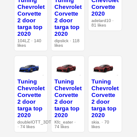
Tuning
Tuning
Chevrolet
Chevrolet
Chevrolet
Corvette
Corvette
Corvette
2020
2 door
2 door
adelard10 ·
81 likes
targa top
targa top
2020
2020
104LZ · 140
dipslick · 118
likes
likes
Tuning
Tuning
Tuning
Chevrolet
Chevrolet
Chevrolet
Corvette
Corvette
Corvette
2 door
2 door
2 door
targa top
targa top
targa top
2020
2020
2020
doubleIOTT_3DT
Kfc_eater ·
skia. · 70
· 74 likes
74 likes
likes