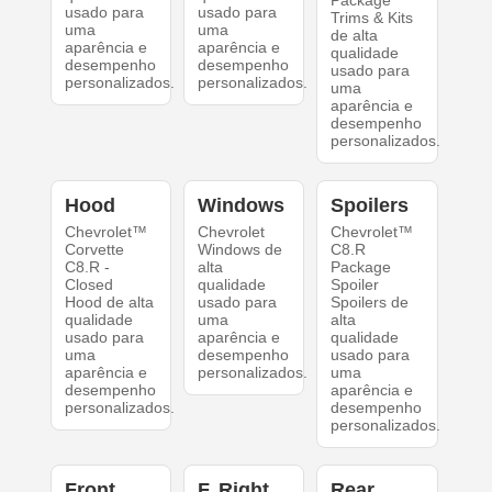
Package
usado para
usado para
Trims & Kits
uma
uma
de alta
aparência e
aparência e
qualidade
desempenho
desempenho
usado para
personalizados.
personalizados.
uma
aparência e
desempenho
personalizados.
Hood
Windows
Spoilers
Chevrolet™
Chevrolet
Chevrolet™
Corvette
Windows de
C8.R
C8.R -
alta
Package
Closed
qualidade
Spoiler
Hood de alta
usado para
Spoilers de
qualidade
uma
alta
usado para
aparência e
qualidade
uma
desempenho
usado para
aparência e
personalizados.
uma
desempenho
aparência e
personalizados.
desempenho
personalizados.
Front
F. Right
Rear