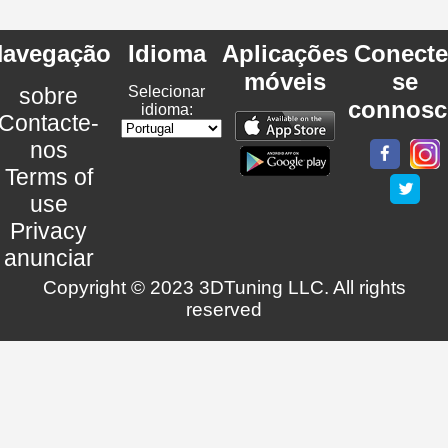
avegação
Idioma
Aplicações
Conecte
móveis
se
sobre
Selecionar
connosc
idioma:
Contacte-
nos
Terms of
use
Privacy
anunciar
Copyright © 2023 3DTuning LLC. All rights
reserved