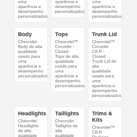
uma
aparência e
uma
aparência e
desempenho
aparência e
desempenho
personalizados.
desempenho
personalizados.
personalizados.
Body
Tops
Trunk Lid
Chevrolet
Chevrolet™
Chevrolet™
Body de alta
Corvette -
Corvette
qualidade
Closed
C8.R -
usado para
Tops de alta
Closed
uma
qualidade
Trunk Lid de
aparência e
usado para
alta
desempenho
uma
qualidade
personalizados.
aparência e
usado para
desempenho
uma
personalizados.
aparência e
desempenho
personalizados.
Headlights
Taillights
Trims &
Kits
Chevrolet
Chevrolet
Headlights
Taillights de
Chevrolet™
de alta
alta
C8.R
qualidade
qualidade