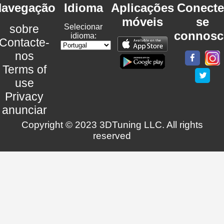
avegação
Idioma
Aplicações
Conecte
móveis
se
sobre
Selecionar
connosc
idioma:
Contacte-
nos
Terms of
use
Privacy
anunciar
Copyright © 2023 3DTuning LLC. All rights
reserved