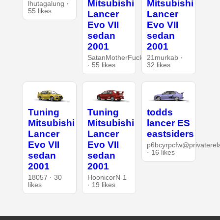
Mitsubishi
Mitsubishi
lhutagalung ·
55 likes
Lancer
Lancer
Evo VII
Evo VII
sedan
sedan
2001
2001
SatanMotherFucker
21murkab ·
· 55 likes
32 likes
Tuning
Tuning
todds
Mitsubishi
Mitsubishi
lancer ES
Lancer
Lancer
eastsiders
Evo VII
Evo VII
p6bcyrpcfw@privaterel
· 16 likes
sedan
sedan
2001
2001
18057 · 30
HoonicorN-1
likes
· 19 likes