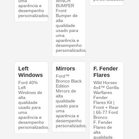
uma
WINCH
aparência e
BUMPER
desempenho
Front
personalizados.
Bumper de
alta
qualidade
usado para
uma
aparência e
desempenho
personalizados.
Left
Mirrors
F. Fender
Windows
Flares
Ford™
Bronco Black
Ford 40%
Wild Horses
Edition
Left
4x4™ Gorilla
Mirrors de
Windows de
Warflares
alta
alta
Fender
qualidade
qualidade
Flares Kit |
usado para
usado para
Front + Rear
uma
uma
| 66-77 Ford
aparência e
aparência e
Bronco
desempenho
desempenho
F. Fender
personalizados.
personalizados.
Flares de
alta
qualidade