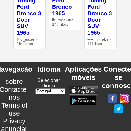
Tuning
Ford
Tuning
Ford
Bronco
Ford
Bronco 3
1965
Bronco 3
Door
Door
lhutagalung ·
147 likes
SUV
SUV
1965
1965
Kfc_eater ·
----mrkrabs ·
150 likes
111 likes
avegação
Idioma
Aplicações
Conecte
móveis
se
sobre
Selecionar
connosc
idioma:
Contacte-
nos
Terms of
use
Privacy
anunciar