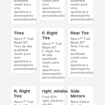
qualidade
usado para
qualidade
usado para
uma
usado para
uma
aparência e
uma
aparência e
desempenho
aparência e
desempenho
personalizados.
desempenho
personalizados.
personalizados.
Tires
F. Right
Rear Tire
Tire
Atturo™ Trail
Atturo™ Trail
Blade MT
Blade MT
Atturo™ Trail
Tires de alta
Rear Tire de
Blade MT
qualidade
alta
F. Right Tire
usado para
qualidade
de alta
uma
usado para
qualidade
aparência e
uma
usado para
desempenho
aparência e
uma
personalizados.
desempenho
aparência e
personalizados.
desempenho
personalizados.
R. Right
right_windows
Side
Tire
Mirrors
Ford 40%
right_windows
Atturo™ Trail
Black Edition
de alta