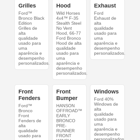
Grilles
Hood
Exhaust
Ford™
Wild Horses
Ford
Bronco Black
4x4™ F-35
Exhaust de
Edition
Stealth Steel
alta
Grilles de
No Vent
qualidade
alta
Hood, 66-77
usado para
qualidade
Ford Bronco
uma
usado para
Hood de alta
aparência e
uma
qualidade
desempenho
aparência e
usado para
personalizados.
desempenho
uma
personalizados.
aparência e
desempenho
personalizados.
Front
Front
Windows
Fenders
Bumper
Ford 40%
Windows de
Ford™
HANSON
alta
Bronco
OFFROAD™
qualidade
Front
EARLY
usado para
Fenders de
BRONCO
uma
alta
PRE-
aparência e
qualidade
RUNNER
desempenho
usado para
FRONT
personalizados.