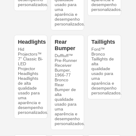
personalizados.
usado para
desempenho
uma
personalizados.
aparência e
desempenho
personalizados.
Headlights
Rear
Taillights
Bumper
Hid
Ford™
Projectors™
Bronco
Dufftuff™
7" Classic Bi-
Taillights de
Pre-Runner
LED
alta
Receiver
Projector
qualidade
Bumper,
Headlights
usado para
1966-77
Headlights
uma
Bronco
de alta
aparência e
Rear
qualidade
desempenho
Bumper de
usado para
personalizados.
alta
uma
qualidade
aparência e
usado para
desempenho
uma
personalizados.
aparência e
desempenho
personalizados.