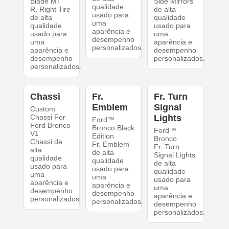
Blade MT
Side Mirrors
qualidade
R. Right Tire
de alta
usado para
de alta
qualidade
uma
qualidade
usado para
aparência e
usado para
uma
desempenho
uma
aparência e
personalizados.
aparência e
desempenho
desempenho
personalizados.
personalizados.
Chassi
Fr.
Fr. Turn
Emblem
Signal
Custom
Chassi For
Lights
Ford™
Ford Bronco
Bronco Black
Ford™
V1
Edition
Bronco
Chassi de
Fr. Emblem
Fr. Turn
alta
de alta
Signal Lights
qualidade
qualidade
de alta
usado para
usado para
qualidade
uma
uma
usado para
aparência e
aparência e
uma
desempenho
desempenho
aparência e
personalizados.
personalizados.
desempenho
personalizados.