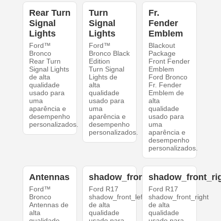
Rear Turn
Turn
Fr.
Signal
Signal
Fender
Lights
Lights
Emblem
Ford™
Ford™
Blackout
Bronco
Bronco Black
Package
Rear Turn
Edition
Front Fender
Signal Lights
Turn Signal
Emblem
de alta
Lights de
Ford Bronco
qualidade
alta
Fr. Fender
usado para
qualidade
Emblem de
uma
usado para
alta
aparência e
uma
qualidade
desempenho
aparência e
usado para
personalizados.
desempenho
uma
personalizados.
aparência e
desempenho
personalizados.
Antennas
shadow_front_left
shadow_front_ri
Ford™
Ford R17
Ford R17
Bronco
shadow_front_left
shadow_front_right
Antennas de
de alta
de alta
alta
qualidade
qualidade
qualidade
usado para
usado para