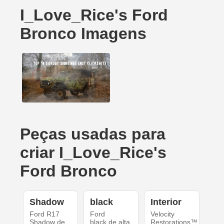
I_Love_Rice's Ford
Bronco Imagens
Peças usadas para
criar I_Love_Rice's
Ford Bronco
Shadow
black
Interior
Ford R17
Ford
Velocity
Shadow de
black de alta
Restorations™