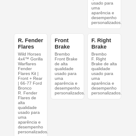
usado para
uma
aparência e
desempenho
personalizados.
R. Fender
Front
F. Right
Flares
Brake
Brake
Wild Horses
Brembo
Brembo
4x4™ Gorilla
Front Brake
F. Right
Warflares
de alta
Brake de alta
Fender
qualidade
qualidade
Flares Kit |
usado para
usado para
Front + Rear
uma
uma
| 66-77 Ford
aparência e
aparência e
Bronco
desempenho
desempenho
R. Fender
personalizados.
personalizados.
Flares de
alta
qualidade
usado para
uma
aparência e
desempenho
personalizados.