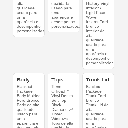
alta
qualidade
Hickory Vinyl
qualidade
usado para
Interior /
usado para
uma
Light Faux
uma
aparência e
Woven
aparência e
desempenho
Inserts Ford
desempenho
personalizados.
Bronco
personalizados.
Interior de
alta
qualidade
usado para
uma
aparência e
desempenho
personalizados.
Body
Tops
Trunk Lid
Blackout
Toms
Blackout
Package
Offroad™
Package
Body Molded
Vinyl Denim
Trunk Ford
Ford Bronco
Soft Top -
Bronco
Body de alta
Black
Trunk Lid de
qualidade
Diamond w/
alta
usado para
Tinted
qualidade
uma
Windows
usado para
aparência e
Tops de alta
uma
desempenho
qualidade
aparência e