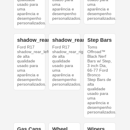
usado para
uma
uma
uma
aparência e
aparência e
aparência e
desempenho
desempenho
desempenho
personalizados.
personalizados.
personalizados.
shadow_rear_left
shadow_rear_right
Step Bars
Ford R17
Ford R17
Toms
shadow_rear_left
shadow_rear_right
Offroad™
de alta
de alta
Black Nerf
qualidade
qualidade
Bars w/ Step,
usado para
usado para
3 inch Dia,
uma
uma
66-77 Ford
aparência e
aparência e
Bronco
desempenho
desempenho
Step Bars de
personalizados.
personalizados.
alta
qualidade
usado para
uma
aparência e
desempenho
personalizados.
Gas Caps
Wheel
Wipers