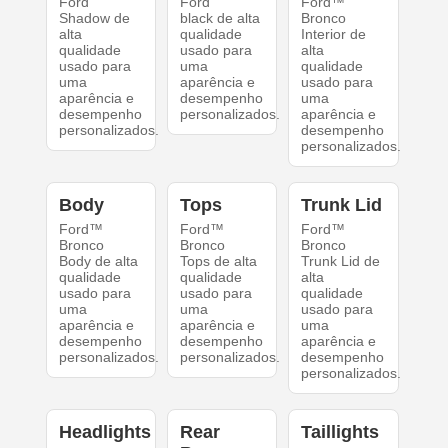
Ford
Ford
Ford™
Shadow de
black de alta
Bronco
alta
qualidade
Interior de
qualidade
usado para
alta
usado para
uma
qualidade
uma
aparência e
usado para
aparência e
desempenho
uma
desempenho
personalizados.
aparência e
personalizados.
desempenho
personalizados.
Body
Tops
Trunk Lid
Ford™
Ford™
Ford™
Bronco
Bronco
Bronco
Body de alta
Tops de alta
Trunk Lid de
qualidade
qualidade
alta
usado para
usado para
qualidade
uma
uma
usado para
aparência e
aparência e
uma
desempenho
desempenho
aparência e
personalizados.
personalizados.
desempenho
personalizados.
Headlights
Rear
Taillights