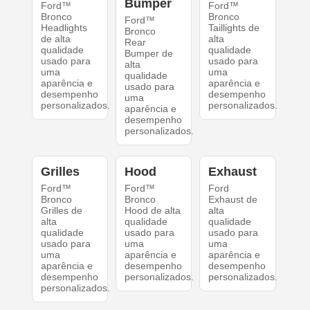
Bumper
Ford™
Ford™
Bronco
Bronco
Ford™
Headlights
Taillights de
Bronco
de alta
alta
Rear
qualidade
qualidade
Bumper de
usado para
usado para
alta
uma
uma
qualidade
aparência e
aparência e
usado para
desempenho
desempenho
uma
personalizados.
personalizados.
aparência e
desempenho
personalizados.
Grilles
Hood
Exhaust
Ford™
Ford™
Ford
Bronco
Bronco
Exhaust de
Grilles de
Hood de alta
alta
alta
qualidade
qualidade
qualidade
usado para
usado para
usado para
uma
uma
uma
aparência e
aparência e
aparência e
desempenho
desempenho
desempenho
personalizados.
personalizados.
personalizados.