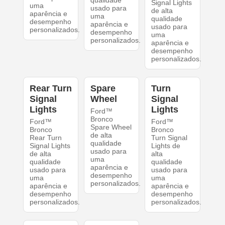
qualidade
Signal Lights
uma
usado para
de alta
aparência e
uma
qualidade
desempenho
aparência e
usado para
personalizados.
desempenho
uma
personalizados.
aparência e
desempenho
personalizados.
Rear Turn
Spare
Turn
Signal
Wheel
Signal
Lights
Lights
Ford™
Bronco
Ford™
Ford™
Spare Wheel
Bronco
Bronco
de alta
Rear Turn
Turn Signal
qualidade
Signal Lights
Lights de
usado para
de alta
alta
uma
qualidade
qualidade
aparência e
usado para
usado para
desempenho
uma
uma
personalizados.
aparência e
aparência e
desempenho
desempenho
personalizados.
personalizados.