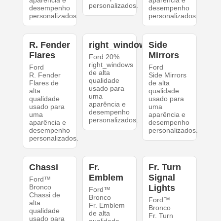
aparência e
aparência e
personalizados.
desempenho
desempenho
personalizados.
personalizados.
R. Fender
right_windows
Side
Flares
Mirrors
Ford 20%
right_windows
Ford
Ford
de alta
R. Fender
Side Mirrors
qualidade
Flares de
de alta
usado para
alta
qualidade
uma
qualidade
usado para
aparência e
usado para
uma
desempenho
uma
aparência e
personalizados.
aparência e
desempenho
desempenho
personalizados.
personalizados.
Chassi
Fr.
Fr. Turn
Emblem
Signal
Ford™
Bronco
Lights
Ford™
Chassi de
Bronco
Ford™
alta
Fr. Emblem
Bronco
qualidade
de alta
Fr. Turn
usado para