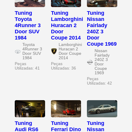
Tuning
Tuning
Tuning
Toyota
Lamborghini
Nissan
4Runner 3
Huracan 2
Fairlady
Door SUV
Door
240Z 3
1984
Coupe 2014
Door
Coupe 1969
Toyota
Lamborghini
4Runner 3
Huracan 2
Nissan
Door SUV
Door Coupe
Fairlady
1984
2014
240Z 3
Peças
Peças
Door
Utilizadas: 41
Utilizadas: 36
Coupe
1969
Peças
Utilizadas: 42
Tuning
Tuning
Tuning
Audi RS6
Ferrari Dino
Nissan