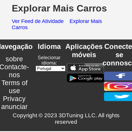
Explorar Mais Carros
Ver Feed de Atividade
Explorar Mais
Carros
avegação
Idioma
Aplicações
Conecte
móveis
se
sobre
Selecionar
connosc
idioma:
Contacte-
nos
Terms of
use
Privacy
anunciar
Copyright © 2023 3DTuning LLC. All rights
reserved