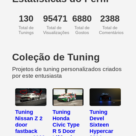
130
95471
6880
2388
Total de
Total de
Total de
Total de
Tunings
Visualizações
Gostos
Comentários
Coleção de Tuning
Projetos de tuning personalizados criados
por este entusiasta
Tuning
Tuning
Tuning
Nissan Z 2
Honda
Devel
door
Civic Type
Sixteen
fastback
R 5 Door
Hypercar