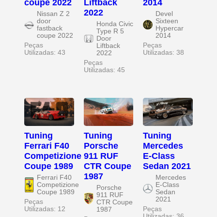
coupe 2022
Liftback
2014
2022
Nissan Z 2
Devel
door
Sixteen
Honda Civic
fastback
Hypercar
Type R 5
coupe 2022
2014
Door
Peças
Peças
Liftback
Utilizadas: 43
Utilizadas: 38
2022
Peças
Utilizadas: 45
Tuning
Tuning
Tuning
Ferrari F40
Porsche
Mercedes
Competizione
911 RUF
E-Class
Coupe 1989
CTR Coupe
Sedan 2021
1987
Ferrari F40
Mercedes
Competizione
E-Class
Porsche
Coupe 1989
Sedan
911 RUF
2021
Peças
CTR Coupe
Utilizadas: 12
Peças
1987
Utilizadas: 36