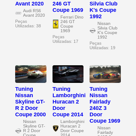
Avant 2020
246 GT
Silvia Club
Coupe 1969
K's Coupe
Audi RS6
Avant 2020
1992
Ferrari Dino
Peças
246 GT
Nissan
Utilizadas: 38
Coupe
Silvia Club
1969
K's Coupe
Peças
1992
Utilizadas: 17
Peças
Utilizadas: 19
Tuning
Tuning
Tuning
Nissan
Lamborghini
Nissan
Skyline GT-
Huracan 2
Fairlady
R 2 Door
Door
240Z 3
Coupe 2000
Coupe 2014
Door
Coupe 1969
Nissan
Lamborghini
Skyline GT-
Huracan 2
Nissan
R 2 Door
Door Coupe
Fairlady
Coupe
2014