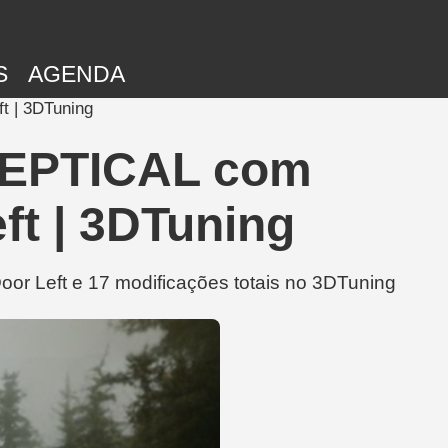
S
AGENDA
t | 3DTuning
KEPTICAL com
ft | 3DTuning
r Left e 17 modificações totais no 3DTuning