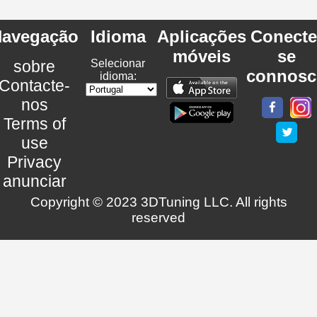
avegação
Idioma
Aplicações
Conecte
móveis
se
sobre
Selecionar
connosc
idioma:
Contacte-
nos
Terms of
use
Privacy
anunciar
Copyright © 2023 3DTuning LLC. All rights
reserved