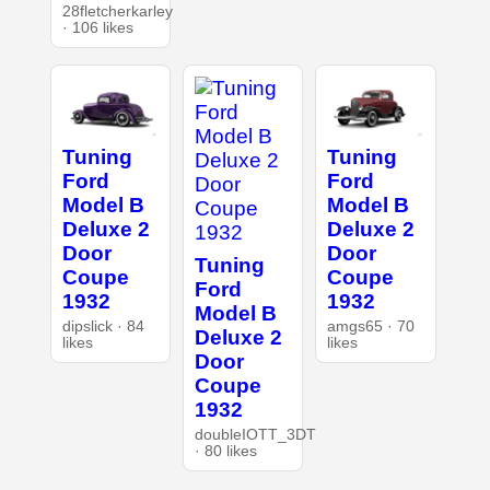
28fletcherkarley
· 106 likes
Tuning
Tuning
Ford
Ford
Model B
Model B
Deluxe 2
Deluxe 2
Door
Door
Tuning
Coupe
Coupe
Ford
1932
1932
Model B
dipslick · 84
amgs65 · 70
Deluxe 2
likes
likes
Door
Coupe
1932
doubleIOTT_3DT
· 80 likes