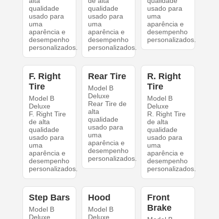
alta
de alta
qualidade
qualidade
qualidade
usado para
usado para
usado para
uma
uma
uma
aparência e
aparência e
aparência e
desempenho
desempenho
desempenho
personalizados.
personalizados.
personalizados.
F. Right
Rear Tire
R. Right
Tire
Tire
Model B
Deluxe
Model B
Model B
Rear Tire de
Deluxe
Deluxe
alta
F. Right Tire
R. Right Tire
qualidade
de alta
de alta
usado para
qualidade
qualidade
uma
usado para
usado para
aparência e
uma
uma
desempenho
aparência e
aparência e
personalizados.
desempenho
desempenho
personalizados.
personalizados.
Step Bars
Hood
Front
Brake
Model B
Model B
Deluxe
Deluxe