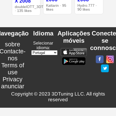
X 2008
Kattarin · 95
Hydro.777 ·
doubleIOTT_3DT
likes
90 likes
· 135 likes
avegação
Idioma
Aplicações
Conecte
móveis
se
sobre
Selecionar
connosc
idioma:
Contacte-
nos
Terms of
use
Privacy
anunciar
Copyright © 2023 3DTuning LLC. All rights
reserved