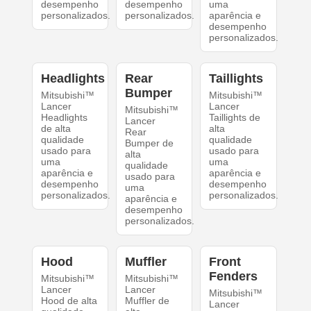
desempenho
desempenho
uma
personalizados.
personalizados.
aparência e
desempenho
personalizados.
Headlights
Rear
Taillights
Bumper
Mitsubishi™
Mitsubishi™
Lancer
Lancer
Mitsubishi™
Headlights
Taillights de
Lancer
de alta
alta
Rear
qualidade
qualidade
Bumper de
usado para
usado para
alta
uma
uma
qualidade
aparência e
aparência e
usado para
desempenho
desempenho
uma
personalizados.
personalizados.
aparência e
desempenho
personalizados.
Hood
Muffler
Front
Fenders
Mitsubishi™
Mitsubishi™
Lancer
Lancer
Mitsubishi™
Hood de alta
Muffler de
Lancer