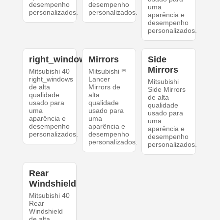
desempenho
desempenho
uma
personalizados.
personalizados.
aparência e
desempenho
personalizados.
right_windows
Mirrors
Side
Mirrors
Mitsubishi 40
Mitsubishi™
right_windows
Lancer
Mitsubishi
de alta
Mirrors de
Side Mirrors
qualidade
alta
de alta
usado para
qualidade
qualidade
uma
usado para
usado para
aparência e
uma
uma
desempenho
aparência e
aparência e
personalizados.
desempenho
desempenho
personalizados.
personalizados.
Rear
Windshield
Mitsubishi 40
Rear
Windshield
de alta