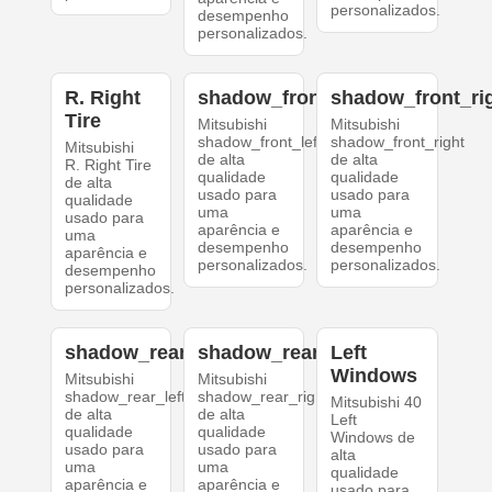
personalizados.
desempenho
personalizados.
R. Right
shadow_front_left
shadow_front_ri
Tire
Mitsubishi
Mitsubishi
shadow_front_left
shadow_front_right
Mitsubishi
de alta
de alta
R. Right Tire
qualidade
qualidade
de alta
usado para
usado para
qualidade
uma
uma
usado para
aparência e
aparência e
uma
desempenho
desempenho
aparência e
personalizados.
personalizados.
desempenho
personalizados.
shadow_rear_left
shadow_rear_right
Left
Windows
Mitsubishi
Mitsubishi
shadow_rear_left
shadow_rear_right
Mitsubishi 40
de alta
de alta
Left
qualidade
qualidade
Windows de
usado para
usado para
alta
uma
uma
qualidade
aparência e
aparência e
usado para