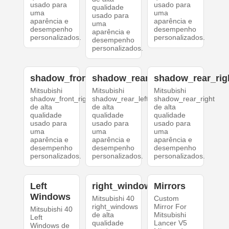
usado para
usado para
qualidade
uma
uma
usado para
aparência e
aparência e
uma
desempenho
desempenho
aparência e
personalizados.
personalizados.
desempenho
personalizados.
shadow_front_right
shadow_rear_left
shadow_rear_rig
Mitsubishi
Mitsubishi
Mitsubishi
shadow_front_right
shadow_rear_left
shadow_rear_right
de alta
de alta
de alta
qualidade
qualidade
qualidade
usado para
usado para
usado para
uma
uma
uma
aparência e
aparência e
aparência e
desempenho
desempenho
desempenho
personalizados.
personalizados.
personalizados.
Left
right_windows
Mirrors
Windows
Mitsubishi 40
Custom
right_windows
Mirror For
Mitsubishi 40
de alta
Mitsubishi
Left
qualidade
Lancer V5
Windows de