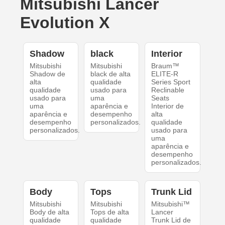
Mitsubishi Lancer
Evolution X
Shadow
black
Interior
Mitsubishi
Mitsubishi
Braum™
Shadow de
black de alta
ELITE-R
alta
qualidade
Series Sport
qualidade
usado para
Reclinable
usado para
uma
Seats
uma
aparência e
Interior de
aparência e
desempenho
alta
desempenho
personalizados.
qualidade
personalizados.
usado para
uma
aparência e
desempenho
personalizados.
Body
Tops
Trunk Lid
Mitsubishi
Mitsubishi
Mitsubishi™
Body de alta
Tops de alta
Lancer
qualidade
qualidade
Trunk Lid de