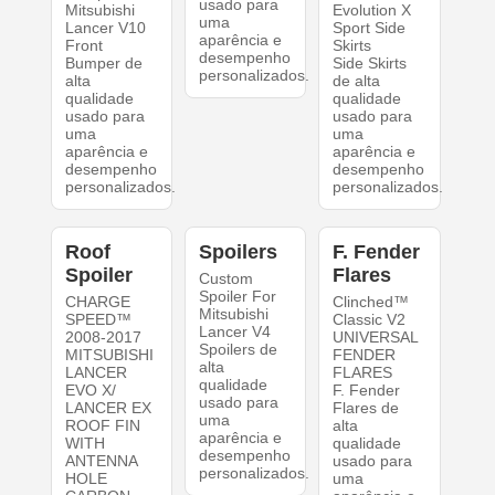
usado para
Mitsubishi
Evolution X
uma
Lancer V10
Sport Side
aparência e
Front
Skirts
desempenho
Bumper de
Side Skirts
personalizados.
alta
de alta
qualidade
qualidade
usado para
usado para
uma
uma
aparência e
aparência e
desempenho
desempenho
personalizados.
personalizados.
Roof
Spoilers
F. Fender
Spoiler
Flares
Custom
Spoiler For
CHARGE
Clinched™
Mitsubishi
SPEED™
Classic V2
Lancer V4
2008-2017
UNIVERSAL
Spoilers de
MITSUBISHI
FENDER
alta
LANCER
FLARES
qualidade
EVO X/
F. Fender
usado para
LANCER EX
Flares de
uma
ROOF FIN
alta
aparência e
WITH
qualidade
desempenho
ANTENNA
usado para
personalizados.
HOLE
uma