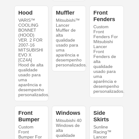
Hood
Muffler
Front
Fenders
VARIS™
Mitsubishi™
COOLING
Lancer
Custom
BONNET
Muffler de
Front
(HOOD)
alta
Fenders For
VER. 2 FOR
qualidade
Mitsubishi
2007-16
usado para
Lancer
MITSUBISHI
uma
Front
EVO X
aparência e
Fenders de
[CZ4A]
desempenho
alta
Hood de alta
personalizados.
qualidade
qualidade
usado para
usado para
uma
uma
aparência e
aparência e
desempenho
desempenho
personalizados.
personalizados.
Front
Windows
Side
Bumper
Skirts
Mitsubishi 40
Windows de
Custom
Sunline
alta
Front
Racing™
qualidade
Bumper For
Lancer