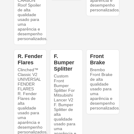
CARBON
aparência e
Roof Spoiler
desempenho
de alta
personalizados.
qualidade
usado para
uma
aparência e
desempenho
personalizados.
R. Fender
F.
Front
Flares
Bumper
Brake
Splitter
Clinched™
Brembo
Classic V2
Front Brake
Custom
UNIVERSAL
de alta
Front
FENDER
qualidade
Bumper
FLARES
usado para
Splitter For
R. Fender
uma
Mitsubishi
Flares de
aparência e
Lancer V2
alta
desempenho
F. Bumper
qualidade
personalizados.
Splitter de
usado para
alta
uma
qualidade
aparência e
usado para
desempenho
uma
personalizados.
aparência e