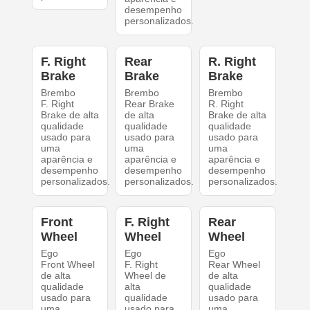
desempenho
personalizados.
F. Right
Rear
R. Right
Brake
Brake
Brake
Brembo
Brembo
Brembo
F. Right
Rear Brake
R. Right
Brake de alta
de alta
Brake de alta
qualidade
qualidade
qualidade
usado para
usado para
usado para
uma
uma
uma
aparência e
aparência e
aparência e
desempenho
desempenho
desempenho
personalizados.
personalizados.
personalizados.
Front
F. Right
Rear
Wheel
Wheel
Wheel
Ego
Ego
Ego
Front Wheel
F. Right
Rear Wheel
de alta
Wheel de
de alta
qualidade
alta
qualidade
usado para
qualidade
usado para
uma
usado para
uma