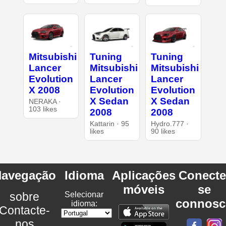
Mitsubishi
Tuning
Tuning
Lancer
Mitsubishi
Mitsubishi
Evolution
Lancer
Lancer
X 2008
Evolution
Evolution
X Sedan
X Sedan
NERAKA ·
103 likes
2008
2008
Kattarin · 95
Hydro.777 ·
likes
90 likes
avegação
Idioma
Aplicações
Conecte
móveis
se
sobre
Selecionar
connosc
idioma:
Contacte-
nos