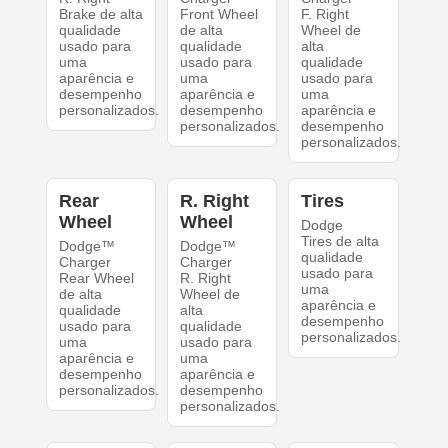
Brake de alta
Front Wheel
F. Right
qualidade
de alta
Wheel de
usado para
qualidade
alta
uma
usado para
qualidade
aparência e
uma
usado para
desempenho
aparência e
uma
personalizados.
desempenho
aparência e
personalizados.
desempenho
personalizados.
Rear
R. Right
Tires
Wheel
Wheel
Dodge
Tires de alta
Dodge™
Dodge™
qualidade
Charger
Charger
usado para
Rear Wheel
R. Right
uma
de alta
Wheel de
aparência e
qualidade
alta
desempenho
usado para
qualidade
personalizados.
uma
usado para
aparência e
uma
desempenho
aparência e
personalizados.
desempenho
personalizados.