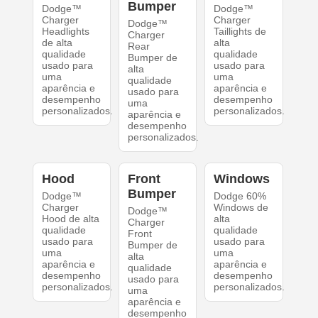
Bumper
Dodge™
Dodge™
Charger
Charger
Dodge™
Headlights
Taillights de
Charger
de alta
alta
Rear
qualidade
qualidade
Bumper de
usado para
usado para
alta
uma
uma
qualidade
aparência e
aparência e
usado para
desempenho
desempenho
uma
personalizados.
personalizados.
aparência e
desempenho
personalizados.
Hood
Front
Windows
Bumper
Dodge™
Dodge 60%
Charger
Windows de
Dodge™
Hood de alta
alta
Charger
qualidade
qualidade
Front
usado para
usado para
Bumper de
uma
uma
alta
aparência e
aparência e
qualidade
desempenho
desempenho
usado para
personalizados.
personalizados.
uma
aparência e
desempenho