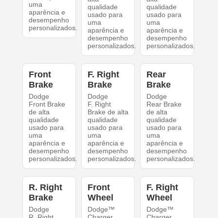
uma
qualidade
qualidade
aparência e
usado para
usado para
desempenho
uma
uma
personalizados.
aparência e
aparência e
desempenho
desempenho
personalizados.
personalizados.
Front
F. Right
Rear
Brake
Brake
Brake
Dodge
Dodge
Dodge
Front Brake
F. Right
Rear Brake
de alta
Brake de alta
de alta
qualidade
qualidade
qualidade
usado para
usado para
usado para
uma
uma
uma
aparência e
aparência e
aparência e
desempenho
desempenho
desempenho
personalizados.
personalizados.
personalizados.
R. Right
Front
F. Right
Brake
Wheel
Wheel
Dodge
Dodge™
Dodge™
R. Right
Charger
Charger