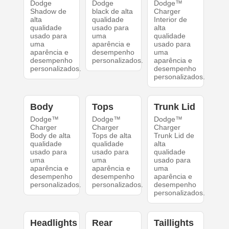
Dodge
Dodge
Dodge™
Shadow de
black de alta
Charger
alta
qualidade
Interior de
qualidade
usado para
alta
usado para
uma
qualidade
uma
aparência e
usado para
aparência e
desempenho
uma
desempenho
personalizados.
aparência e
personalizados.
desempenho
personalizados.
Body
Tops
Trunk Lid
Dodge™
Dodge™
Dodge™
Charger
Charger
Charger
Body de alta
Tops de alta
Trunk Lid de
qualidade
qualidade
alta
usado para
usado para
qualidade
uma
uma
usado para
aparência e
aparência e
uma
desempenho
desempenho
aparência e
personalizados.
personalizados.
desempenho
personalizados.
Headlights
Rear
Taillights