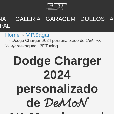
NA
GALERIA
GARAGEM
DUELOS
A
PAL
Home
V.P.Sagar
Dodge Charger 2024 personalizado de 𝓓𝓮𝓜𝓸𝓝
𝓦𝓸𝓵𝓯creeksquad | 3DTuning
Dodge Charger
2024
personalizado
de 𝓓𝓮𝓜𝓸𝓝