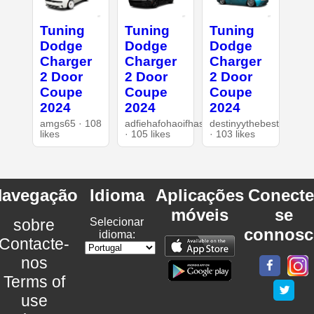
Tuning
Tuning
Tuning
Dodge
Dodge
Dodge
Charger
Charger
Charger
2 Door
2 Door
2 Door
Coupe
Coupe
Coupe
2024
2024
2024
amgs65 · 108
adfiehafohaoifhasd
destinyythebest
likes
· 105 likes
· 103 likes
avegação
Idioma
Aplicações
Conecte
móveis
se
sobre
Selecionar
connosc
idioma:
Contacte-
nos
Terms of
use