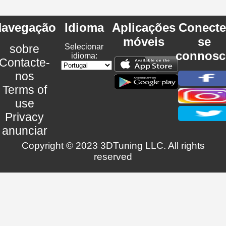
avegação
Idioma
Aplicações
Conecte
móveis
se
sobre
Selecionar
connosc
idioma:
Contacte-
nos
Terms of
use
Privacy
anunciar
Copyright © 2023 3DTuning LLC. All rights
reserved