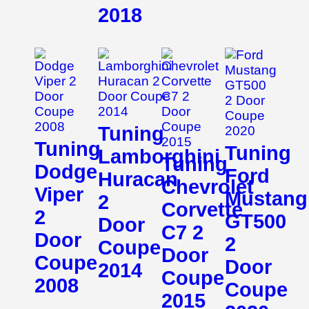
2018
Tuning
Tuning
Tuning
Lamborghini
Tuning
Dodge
Ford
Huracan
Chevrolet
Viper
Mustang
2
Corvette
2
GT500
Door
C7 2
Door
2
Coupe
Door
Coupe
Door
2014
Coupe
2008
Coupe
2015