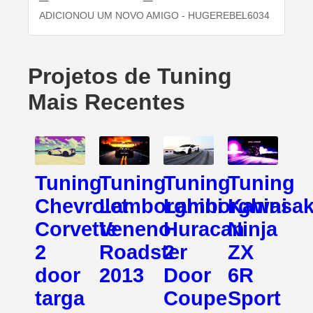
ADICIONOU UM NOVO AMIGO
- HUGEREBEL6034
Projetos de Tuning
Mais Recentes
Tuning
Tuning
Tuning
Tuning
Chevrolet
Lamborghini
Lamborghini
Kawasak
Corvette
Veneno
Huracan
Ninja
2
Roadster
2
ZX
door
2013
Door
6R
targa
Coupe
Sport