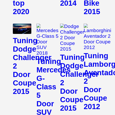
top
2014
Bike
2020
2015
Tuning
Dodge
Tuning
Tuning
Challenger
Tuning
Lamborg
Dodge
2
Mercedes
Aventad
Challenger
Door
G-
2
2
Coupe
Class
Door
Door
2015
5
Coupe
Coupe
Door
2012
2015
SUV