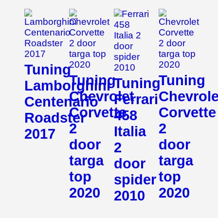
Tuning
Tuning
Tuning
Tuning
Lamborghini
Chevrolet
Chevrole
Ferrari
Centenario
Corvette
Corvette
458
Roadster
2
2
Italia
2017
door
door
2
targa
targa
door
top
top
spider
2020
2020
2010