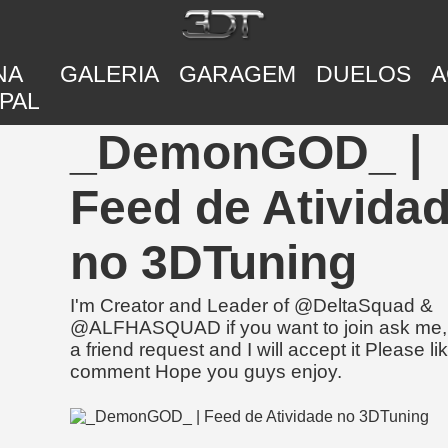
NA
GALERIA
GARAGEM
DUELOS
A
PAL
_DemonGOD_ |
Feed de Ativida
no 3DTuning
I'm Creator and Leader of @DeltaSquad &
@ALFHASQUAD if you want to join ask me
a friend request and I will accept it Please l
comment Hope you guys enjoy.