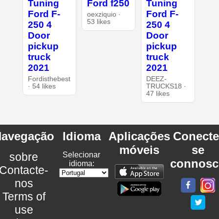
Tuning
Ford f250
Tuning
Ford F-
Ford F-
oexziquio ·
53 likes
250 4
250 4
Door
Door
pickup
pickup
truck
truck
2021
2021
Fordisthebest
DEEZ-
· 54 likes
TRUCKS18 ·
47 likes
avegação
Idioma
Aplicações
Conecte
móveis
se
sobre
Selecionar
connosc
idioma:
Contacte-
nos
Terms of
use