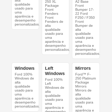
alta
250 XL
A2 Base
qualidade
Package
Front
usado para
Front
Bumper 17-
uma
Fenders
22 Ford
aparência e
Front
F250 / F350
desempenho
Fenders de
Front
personalizados.
alta
Bumper de
qualidade
alta
usado para
qualidade
uma
usado para
aparência e
uma
desempenho
aparência e
personalizados.
desempenho
personalizados.
Windows
Left
Mirrors
Windows
Ford 100%
Ford™ F-
Windows de
250 Platinum
Ford 100%
alta
Package
Left
qualidade
Mirrors
Windows de
usado para
Mirrors de
alta
uma
alta
qualidade
aparência e
qualidade
usado para
desempenho
usado para
uma
personalizados.
uma
aparência e
aparência e
desempenho