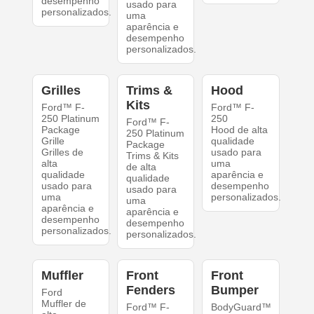
desempenho
usado para
personalizados.
uma
aparência e
desempenho
personalizados.
Grilles
Trims &
Hood
Kits
Ford™ F-
Ford™ F-
250 Platinum
250
Ford™ F-
Package
Hood de alta
250 Platinum
Grille
qualidade
Package
Grilles de
usado para
Trims & Kits
alta
uma
de alta
qualidade
aparência e
qualidade
usado para
desempenho
usado para
uma
personalizados.
uma
aparência e
aparência e
desempenho
desempenho
personalizados.
personalizados.
Muffler
Front
Front
Fenders
Bumper
Ford
Muffler de
Ford™ F-
BodyGuard™