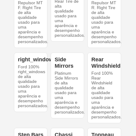
Rear Tire de
Repulsor MT
Repulsor MT
alta
F. Right Tire
R. Right Tire
qualidade
de alta
de alta
usado para
qualidade
qualidade
uma
usado para
usado para
aparência e
uma
uma
desempenho
aparência e
aparência e
personalizados.
desempenho
desempenho
personalizados.
personalizados.
right_windows
Side
Rear
Mirrors
Windshield
Ford 100%
right_windows
Platinum
Ford 100%
de alta
Side Mirrors
Rear
qualidade
de alta
Windshield
usado para
qualidade
de alta
uma
usado para
qualidade
aparência e
uma
usado para
desempenho
aparência e
uma
personalizados.
desempenho
aparência e
personalizados.
desempenho
personalizados.
Step Bars
Chassi
Tonneau