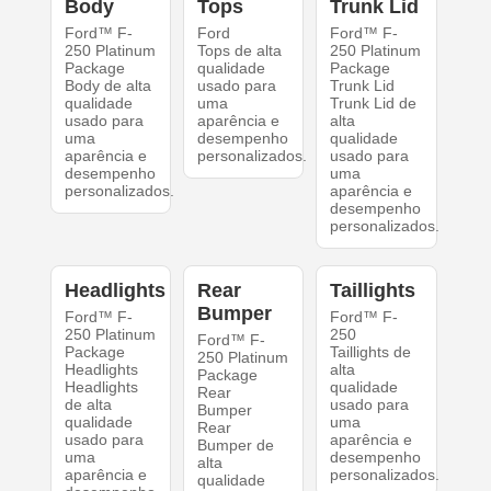
Body
Tops
Trunk Lid
Ford™ F-
Ford
Ford™ F-
250 Platinum
Tops de alta
250 Platinum
Package
qualidade
Package
Body de alta
usado para
Trunk Lid
qualidade
uma
Trunk Lid de
usado para
aparência e
alta
uma
desempenho
qualidade
aparência e
personalizados.
usado para
desempenho
uma
personalizados.
aparência e
desempenho
personalizados.
Headlights
Rear
Taillights
Bumper
Ford™ F-
Ford™ F-
250 Platinum
250
Ford™ F-
Package
Taillights de
250 Platinum
Headlights
alta
Package
Headlights
qualidade
Rear
de alta
usado para
Bumper
qualidade
uma
Rear
usado para
aparência e
Bumper de
uma
desempenho
alta
aparência e
personalizados.
qualidade