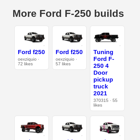
More Ford F-250 builds
Ford f250
Ford f250
Tuning
Ford F-
oexziquio ·
oexziquio ·
72 likes
57 likes
250 4
Door
pickup
truck
2021
370315 · 55
likes