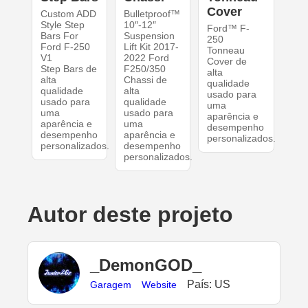
Cover
Custom ADD
Bulletproof™
Style Step
10″-12″
Ford™ F-
Bars For
Suspension
250
Ford F-250
Lift Kit 2017-
Tonneau
V1
2022 Ford
Cover de
Step Bars de
F250/350
alta
alta
Chassi de
qualidade
qualidade
alta
usado para
usado para
qualidade
uma
uma
usado para
aparência e
aparência e
uma
desempenho
desempenho
aparência e
personalizados.
personalizados.
desempenho
personalizados.
Autor deste projeto
_DemonGOD_
País: US
Garagem
Website