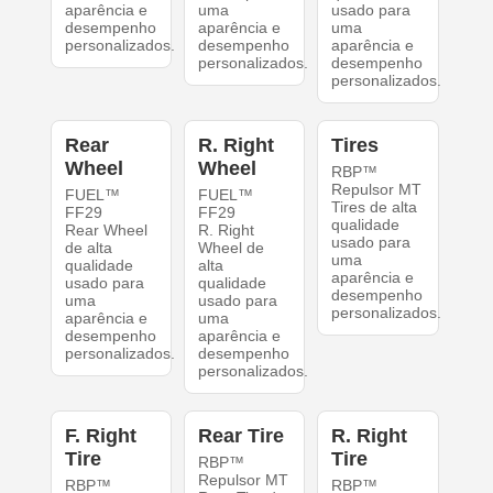
aparência e
uma
usado para
desempenho
aparência e
uma
personalizados.
desempenho
aparência e
personalizados.
desempenho
personalizados.
Rear
R. Right
Tires
Wheel
Wheel
RBP™
Repulsor MT
FUEL™
FUEL™
Tires de alta
FF29
FF29
qualidade
Rear Wheel
R. Right
usado para
de alta
Wheel de
uma
qualidade
alta
aparência e
usado para
qualidade
desempenho
uma
usado para
personalizados.
aparência e
uma
desempenho
aparência e
personalizados.
desempenho
personalizados.
F. Right
Rear Tire
R. Right
Tire
Tire
RBP™
Repulsor MT
RBP™
RBP™