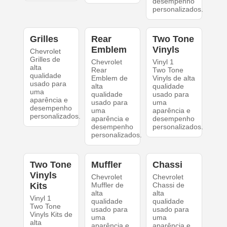
desempenho
personalizados.
Grilles
Rear
Two Tone
Emblem
Vinyls
Chevrolet
Grilles de
Chevrolet
Vinyl 1
alta
Rear
Two Tone
qualidade
Emblem de
Vinyls de alta
usado para
alta
qualidade
uma
qualidade
usado para
aparência e
usado para
uma
desempenho
uma
aparência e
personalizados.
aparência e
desempenho
desempenho
personalizados.
personalizados.
Two Tone
Muffler
Chassi
Vinyls
Chevrolet
Chevrolet
Kits
Muffler de
Chassi de
alta
alta
Vinyl 1
qualidade
qualidade
Two Tone
usado para
usado para
Vinyls Kits de
uma
uma
alta
aparência e
aparência e