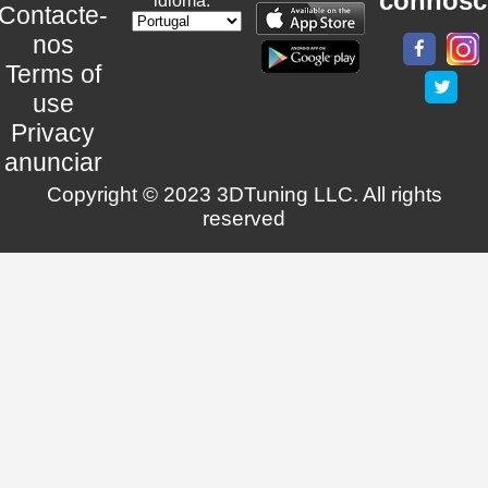
connosc
idioma:
Contacte-
nos
Terms of
use
Privacy
anunciar
Copyright © 2023 3DTuning LLC. All rights
reserved