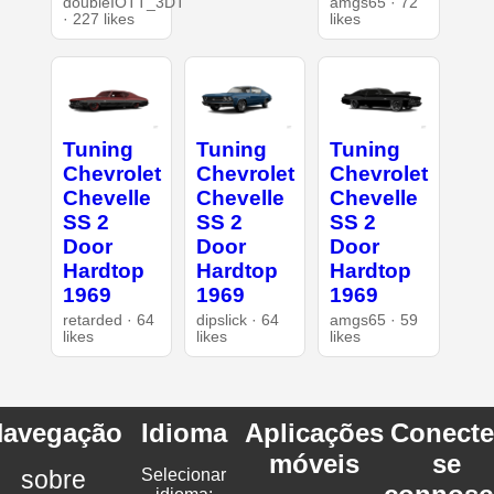
doubleIOTT_3DT
amgs65 · 72
· 227 likes
likes
Tuning
Tuning
Tuning
Chevrolet
Chevrolet
Chevrolet
Chevelle
Chevelle
Chevelle
SS 2
SS 2
SS 2
Door
Door
Door
Hardtop
Hardtop
Hardtop
1969
1969
1969
retarded · 64
dipslick · 64
amgs65 · 59
likes
likes
likes
avegação
Idioma
Aplicações
Conecte
móveis
se
sobre
Selecionar