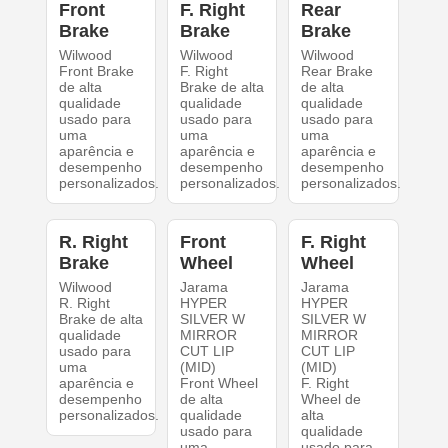
Front
F. Right
Rear
Brake
Brake
Brake
Wilwood
Wilwood
Wilwood
Front Brake
F. Right
Rear Brake
de alta
Brake de alta
de alta
qualidade
qualidade
qualidade
usado para
usado para
usado para
uma
uma
uma
aparência e
aparência e
aparência e
desempenho
desempenho
desempenho
personalizados.
personalizados.
personalizados.
R. Right
Front
F. Right
Brake
Wheel
Wheel
Wilwood
Jarama
Jarama
R. Right
HYPER
HYPER
Brake de alta
SILVER W
SILVER W
qualidade
MIRROR
MIRROR
usado para
CUT LIP
CUT LIP
uma
(MID)
(MID)
aparência e
Front Wheel
F. Right
desempenho
de alta
Wheel de
personalizados.
qualidade
alta
usado para
qualidade
uma
usado para