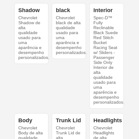
Shadow
black
Interior
Chevrolet
Chevrolet
Spec-D™
Shadow de
black de alta
Fully
alta
qualidade
Reclinable
qualidade
usado para
Black Suede
usado para
uma
Red Stitch
uma
aparência e
Bucket
aparência e
desempenho
Racing Seat
desempenho
personalizados.
w/ Sliders -
personalizados.
Passenger
Side Only
Interior de
alta
qualidade
usado para
uma
aparência e
desempenho
personalizados.
Body
Trunk Lid
Headlights
Chevrolet
Chevrolet
Chevrolet
Body de alta
Trunk Lid de
Headlights
qualidade
alta
de alta