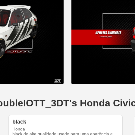
doubleIOTT_3DT's Honda Civi
black
Honda
black de alta qualidade usado para uma aparência e