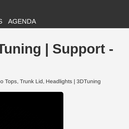
S
AGENDA
uning | Support -
do Tops, Trunk Lid, Headlights | 3DTuning