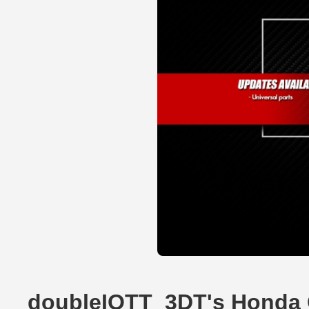
doubleIOTT_3DT's Honda 