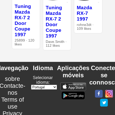
Tuning
Tuning
Mazda
Mazda
Mazda
RX-7
RX-7 2
RX-7 2
1997
Door
Door
rohne3dt ·
Coupe
109 likes
Coupe
1997
1997
25899 · 120
Dave.Smith ·
likes
112 likes
avegação
Idioma
Aplicações
Conecte
móveis
se
sobre
Selecionar
connosc
idioma:
Contacte-
nos
Terms of
use
Privacy