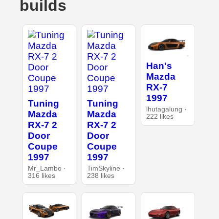
builds
Han's
Mazda
RX-7
1997
Tuning
Tuning
lhutagalung ·
Mazda
Mazda
222 likes
RX-7 2
RX-7 2
Door
Door
Coupe
Coupe
1997
1997
Mr_Lambo ·
TimSkyline ·
316 likes
238 likes