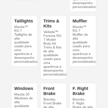
desempenho
personalizados.
Taillights
Trims &
Muffler
Kits
Mazda™
Mazda™
RX-7
RX-7
Veilside™
Taillights de
Muffler de
Fortune RX-
alta
alta
7 Model
qualidade
qualidade
Body Kit
usado para
usado para
Trims & Kits
uma
uma
de alta
aparência e
aparência e
qualidade
desempenho
desempenho
usado para
personalizados.
personalizados.
uma
aparência e
desempenho
personalizados.
Windows
Front
F. Right
Brake
Brake
Mazda 20
Windows de
Brembo
Brembo
alta
Front Brake
F. Right
qualidade
de alta
Brake de alta