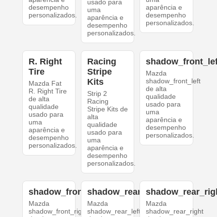
usado para
desempenho
aparência e
uma
personalizados.
desempenho
aparência e
personalizados.
desempenho
personalizados.
R. Right
Racing
shadow_front_lef
Tire
Stripe
Mazda
Kits
shadow_front_left
Mazda Fat
de alta
R. Right Tire
Strip 2
qualidade
de alta
Racing
usado para
qualidade
Stripe Kits de
uma
usado para
alta
aparência e
uma
qualidade
desempenho
aparência e
usado para
personalizados.
desempenho
uma
personalizados.
aparência e
desempenho
personalizados.
shadow_front_right
shadow_rear_left
shadow_rear_rig
Mazda
Mazda
Mazda
shadow_front_right
shadow_rear_left
shadow_rear_right