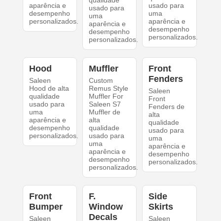
qualidade
aparência e
usado para
usado para
desempenho
uma
uma
personalizados.
aparência e
aparência e
desempenho
desempenho
personalizados.
personalizados.
Hood
Muffler
Front
Fenders
Saleen
Custom
Hood de alta
Remus Style
Saleen
qualidade
Muffler For
Front
usado para
Saleen S7
Fenders de
uma
Muffler de
alta
aparência e
alta
qualidade
desempenho
qualidade
usado para
personalizados.
usado para
uma
uma
aparência e
aparência e
desempenho
desempenho
personalizados.
personalizados.
Front
F.
Side
Bumper
Window
Skirts
Decals
Saleen
Saleen