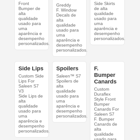
Front
Side Skirts
Greddy
Bumper de
de alta
F. Window
alta
qualidade
Decals de
qualidade
usado para
alta
usado para
uma
qualidade
uma
aparência e
usado para
aparência e
desempenho
uma
desempenho
personalizados.
aparência e
personalizados.
desempenho
personalizados.
Side Lips
Spoilers
F.
Bumper
Custom Side
Saleen™ S7
Lips For
Spoilers de
Canards
Saleen S7
alta
Custom
V3
qualidade
Duraflex
Side Lips de
usado para
Style Front
alta
uma
Bumper
qualidade
aparência e
Canards For
usado para
desempenho
Saleen S7
uma
personalizados.
F. Bumper
aparência e
Canards de
desempenho
alta
personalizados.
qualidade
usado para