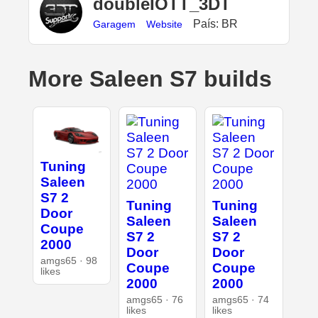
doubleIOTT_3DT
País: BR
Garagem
Website
More Saleen S7 builds
Tuning
Saleen
S7 2
Tuning
Tuning
Door
Saleen
Saleen
Coupe
S7 2
S7 2
2000
Door
Door
amgs65 · 98
Coupe
Coupe
likes
2000
2000
amgs65 · 76
amgs65 · 74
likes
likes