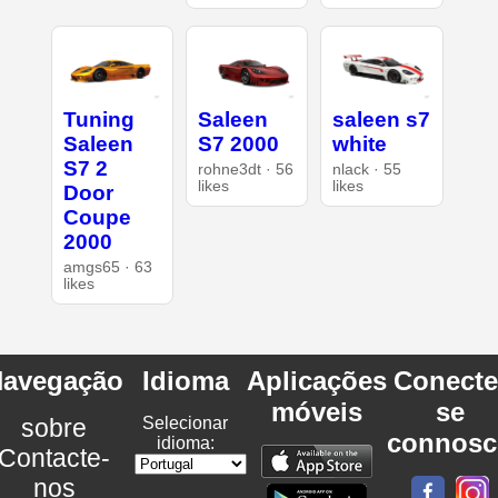
Tuning
Saleen
saleen s7
Saleen
S7 2000
white
S7 2
rohne3dt · 56
nlack · 55
likes
likes
Door
Coupe
2000
amgs65 · 63
likes
avegação
Idioma
Aplicações
Conecte
móveis
se
sobre
Selecionar
connosc
idioma:
Contacte-
nos