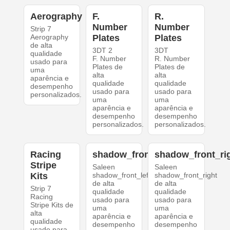
Aerography
F.
R.
Number
Number
Strip 7
Aerography
Plates
Plates
de alta
3DT 2
3DT
qualidade
F. Number
R. Number
usado para
Plates de
Plates de
uma
alta
alta
aparência e
qualidade
qualidade
desempenho
usado para
usado para
personalizados.
uma
uma
aparência e
aparência e
desempenho
desempenho
personalizados.
personalizados.
Racing
shadow_front_left
shadow_front_ri
Stripe
Saleen
Saleen
Kits
shadow_front_left
shadow_front_right
de alta
de alta
Strip 7
qualidade
qualidade
Racing
usado para
usado para
Stripe Kits de
uma
uma
alta
aparência e
aparência e
qualidade
desempenho
desempenho
usado para