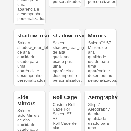
personalizados.
personalizados.
uma
aparência e
desempenho
personalizados.
shadow_rear_left
shadow_rear_right
Mirrors
Saleen
Saleen
Saleen™ S7
shadow_rear_left
shadow_rear_right
Mirrors de
de alta
de alta
alta
qualidade
qualidade
qualidade
usado para
usado para
usado para
uma
uma
uma
aparência e
aparência e
aparência e
desempenho
desempenho
desempenho
personalizados.
personalizados.
personalizados.
Side
Roll Cage
Aerography
Mirrors
Custom Roll
Strip 7
Cage For
Aerography
Saleen
Saleen S7
de alta
Side Mirrors
V2
qualidade
de alta
Roll Cage de
usado para
qualidade
alta
uma
usado para