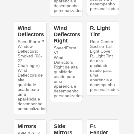
aparência e
desempenho
desempenho
personalizados.
personalizados.
Wind
Wind
R. Light
Deflectors
Deflectors
Tint
Right
SpeedForm™
Rear Center
Window
Section Tail
SpeedForm
Deflectors;
Light Cover
V1
Smoked (08-
R. Light Tint
Wind
22
de alta
Deflectors
Challenger)
qualidade
Right de alta
Wind
usado para
qualidade
Deflectors de
uma
usado para
alta
aparência e
uma
qualidade
desempenho
aparência e
usado para
personalizados.
desempenho
uma
personalizados.
aparência e
desempenho
personalizados.
Mirrors
Side
Fr.
Mirrors
Fender
APR™ GT3