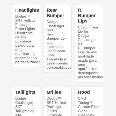
Headlights
Rear
R.
Bumper
Bumper
Dodge™
SRT Hellcat
Lips
Dodge
Package
Challenger
Custom rear
Front Lights
SXT
Lip for
Headlights
Rear
Dodge
de alta
Bumper de
Challenger
qualidade
alta
V1
usado para
qualidade
R. Bumper
uma
usado para
Lips de alta
aparência e
uma
qualidade
desempenho
aparência e
usado para
personalizados.
desempenho
uma
personalizados.
aparência e
desempenho
personalizados.
Taillights
Grilles
Hood
Dodge
Dodge™
CMST
Challenger
SRT Hellcat
Tuning™
SXT
Package
Carbon Fiber
Taillights de
Grilles
Glass
alta
Grilles de
Clearview