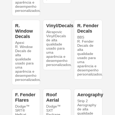
aparência e
desempenho
personalizados.
R.
Vinyl/Decals
R. Fender
Window
Decals
Akrapovic
Decals
Vinyl/Decals
BBS
de alta
R. Fender
Apexi
qualidade
Decals de
R. Window
usado para
alta
Decals de
uma
qualidade
alta
aparência e
usado para
qualidade
desempenho
uma
usado para
personalizados.
aparência e
uma
desempenho
aparência e
personalizados.
desempenho
personalizados.
F. Fender
Roof
Aerography
Flares
Aerial
Strip 2
Aerography
Dodge™
Dodge™
de alta
SRT®
SXT
qualidade
Hellcat
Package