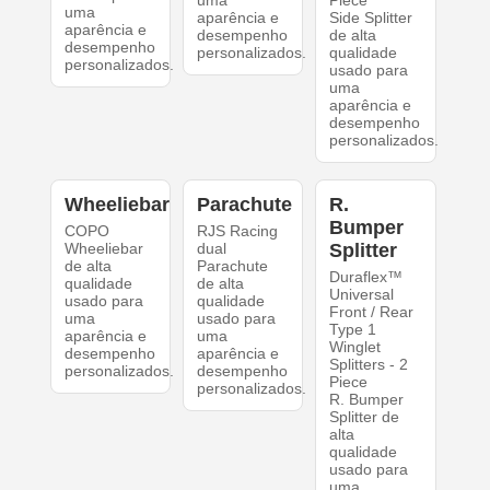
uma
Piece
uma
aparência e
Side Splitter
aparência e
desempenho
de alta
desempenho
personalizados.
qualidade
personalizados.
usado para
uma
aparência e
desempenho
personalizados.
Wheeliebar
Parachute
R.
Bumper
COPO
RJS Racing
Wheeliebar
dual
Splitter
de alta
Parachute
Duraflex™
qualidade
de alta
Universal
usado para
qualidade
Front / Rear
uma
usado para
Type 1
aparência e
uma
Winglet
desempenho
aparência e
Splitters - 2
personalizados.
desempenho
Piece
personalizados.
R. Bumper
Splitter de
alta
qualidade
usado para
uma