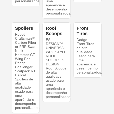
personalizados.
uma
aparência e
desempenho
personalizados.
Spoilers
Roof
Front
Scoops
Tires
Robot
Craftsman™
ES
Dodge
Carbon Fiber
DESIGN™
Front Tires
or FRP Swan
UNIVERSAL
de alta
Neck
WRC STYLE
qualidade
Hammer GT
ROOF
usado para
Wing For
SCOOP ES
uma
Dodge
DESIGN
aparência e
Challenger
Roof Scoops
desempenho
Scatpack RT
de alta
personalizados.
Hellcat
qualidade
Spoilers de
usado para
alta
uma
qualidade
aparência e
usado para
desempenho
uma
personalizados.
aparência e
desempenho
personalizados.