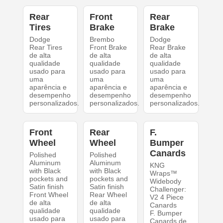
Rear
Front
Rear
Tires
Brake
Brake
Dodge
Brembo
Dodge
Rear Tires
Front Brake
Rear Brake
de alta
de alta
de alta
qualidade
qualidade
qualidade
usado para
usado para
usado para
uma
uma
uma
aparência e
aparência e
aparência e
desempenho
desempenho
desempenho
personalizados.
personalizados.
personalizados.
Front
Rear
F.
Wheel
Wheel
Bumper
Canards
Polished
Polished
Aluminum
Aluminum
KNG
with Black
with Black
Wraps™
pockets and
pockets and
Widebody
Satin finish
Satin finish
Challenger:
Front Wheel
Rear Wheel
V2 4 Piece
de alta
de alta
Canards
qualidade
qualidade
F. Bumper
usado para
usado para
Canards de