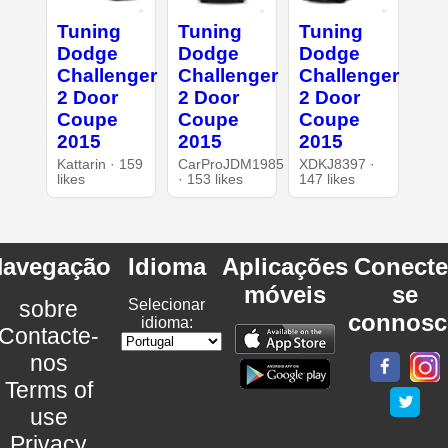
Tuning
Tuning
Tuning
Dodge
Dodge
Dodge
Challenger
Challenger
Challenger
2 Door
2 Door
2 Door
Coupe
Coupe
Coupe
2015
2015
2015
Kattarin · 159
CarProJDM1985
XDKJ8397 ·
likes
· 153 likes
147 likes
avegação
Idioma
Aplicações
Conecte
móveis
se
sobre
Selecionar
connosc
idioma:
Contacte-
nos
Terms of
use
Privacy