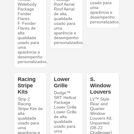
usado para
Widebody
Roof Aerial
uma
Package
Roof Aerial
aparência e
Fender
de alta
desempenho
Flares
qualidade
personalizados.
F. Fender
usado para
Flares de
uma
alta
aparência e
qualidade
desempenho
usado para
personalizados.
uma
aparência e
desempenho
personalizados.
Racing
Lower
S.
Stripe
Grille
Window
Kits
Louvers
Dodge™
SRT Hellcat
Strip 2
LV™ Style
Package
Racing
Rear and
Lower Grille
Stripe Kits de
Quarter
Lower Grille
alta
Window
de alta
qualidade
Louvers Kit;
qualidade
usado para
Unpainted
usado para
uma
(08-22
uma
aparência e
Challenger)