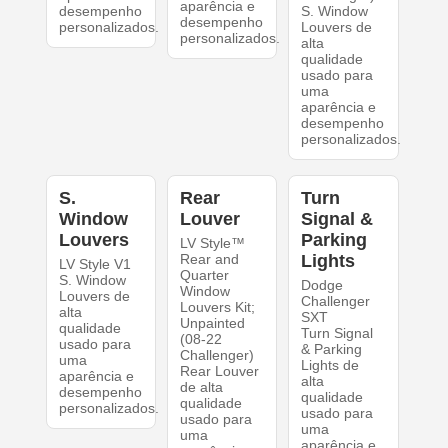
aparência e
desempenho
S. Window
desempenho
personalizados.
Louvers de
personalizados.
alta
qualidade
usado para
uma
aparência e
desempenho
personalizados.
S.
Rear
Turn
Window
Louver
Signal &
Louvers
Parking
LV Style™
Rear and
Lights
LV Style V1
Quarter
S. Window
Dodge
Window
Louvers de
Challenger
Louvers Kit;
alta
SXT
Unpainted
qualidade
Turn Signal
(08-22
usado para
& Parking
Challenger)
uma
Lights de
Rear Louver
aparência e
alta
de alta
desempenho
qualidade
qualidade
personalizados.
usado para
usado para
uma
uma
aparência e