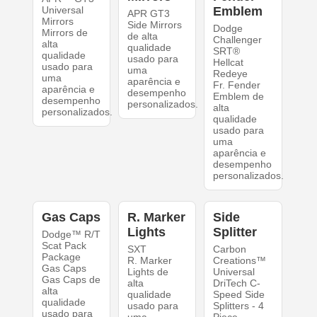
Universal
Emblem
APR GT3
Mirrors
Side Mirrors
Dodge
Mirrors de
de alta
Challenger
alta
qualidade
SRT®
qualidade
usado para
Hellcat
usado para
uma
Redeye
uma
aparência e
Fr. Fender
aparência e
desempenho
Emblem de
desempenho
personalizados.
alta
personalizados.
qualidade
usado para
uma
aparência e
desempenho
personalizados.
Gas Caps
R. Marker
Side
Lights
Splitter
Dodge™ R/T
Scat Pack
SXT
Carbon
Package
R. Marker
Creations™
Gas Caps
Lights de
Universal
Gas Caps de
alta
DriTech C-
alta
qualidade
Speed Side
qualidade
usado para
Splitters - 4
usado para