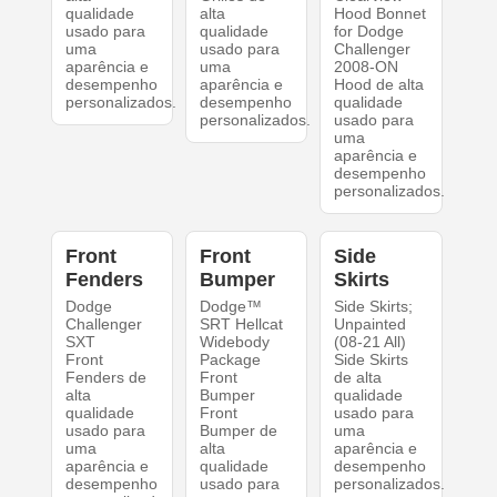
qualidade
alta
Hood Bonnet
usado para
qualidade
for Dodge
uma
usado para
Challenger
aparência e
uma
2008-ON
desempenho
aparência e
Hood de alta
personalizados.
desempenho
qualidade
personalizados.
usado para
uma
aparência e
desempenho
personalizados.
Front
Front
Side
Fenders
Bumper
Skirts
Dodge
Dodge™
Side Skirts;
Challenger
SRT Hellcat
Unpainted
SXT
Widebody
(08-21 All)
Front
Package
Side Skirts
Fenders de
Front
de alta
alta
Bumper
qualidade
qualidade
Front
usado para
usado para
Bumper de
uma
uma
alta
aparência e
aparência e
qualidade
desempenho
desempenho
usado para
personalizados.