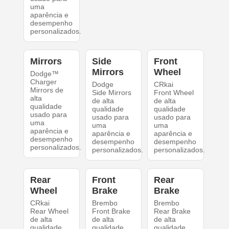
uma
aparência e
desempenho
personalizados.
Mirrors
Side
Front
Mirrors
Wheel
Dodge™
Charger
Dodge
CRkai
Mirrors de
Side Mirrors
Front Wheel
alta
de alta
de alta
qualidade
qualidade
qualidade
usado para
usado para
usado para
uma
uma
uma
aparência e
aparência e
aparência e
desempenho
desempenho
desempenho
personalizados.
personalizados.
personalizados.
Rear
Front
Rear
Wheel
Brake
Brake
CRkai
Brembo
Brembo
Rear Wheel
Front Brake
Rear Brake
de alta
de alta
de alta
qualidade
qualidade
qualidade