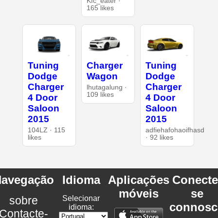
Kfc_eater ·
165 likes
Tuning
Charger
Tuning
Dodge
Wagon
Dodge
Charger
Charger
lhutagalung ·
109 likes
4 Door
4 Door
Saloon
Saloon
2015
2015
104LZ · 115
adfiehafohaoifhasd
likes
· 92 likes
avegação
Idioma
Aplicações
Conecte
móveis
se
sobre
Selecionar
connosc
idioma:
Contacte-