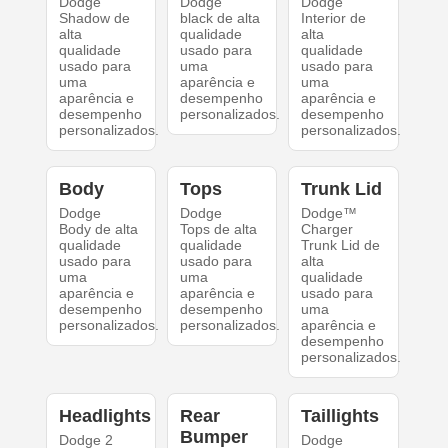
Dodge
Dodge
Dodge
Shadow de
black de alta
Interior de
alta
qualidade
alta
qualidade
usado para
qualidade
usado para
uma
usado para
uma
aparência e
uma
aparência e
desempenho
aparência e
desempenho
personalizados.
desempenho
personalizados.
personalizados.
Body
Tops
Trunk Lid
Dodge
Dodge
Dodge™
Body de alta
Tops de alta
Charger
qualidade
qualidade
Trunk Lid de
usado para
usado para
alta
uma
uma
qualidade
aparência e
aparência e
usado para
desempenho
desempenho
uma
personalizados.
personalizados.
aparência e
desempenho
personalizados.
Headlights
Rear
Taillights
Bumper
Dodge 2
Dodge