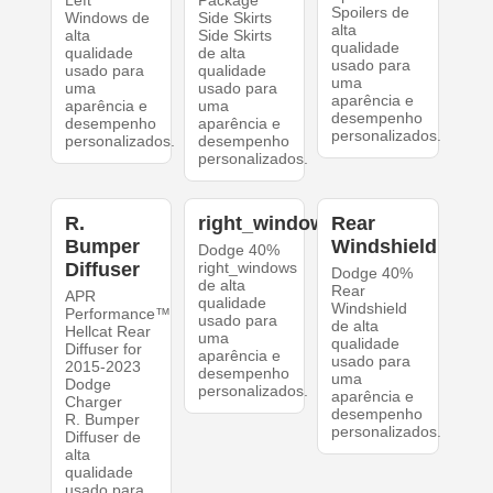
Left
Package
Spoilers de
Windows de
Side Skirts
alta
alta
Side Skirts
qualidade
qualidade
de alta
usado para
usado para
qualidade
uma
uma
usado para
aparência e
aparência e
uma
desempenho
desempenho
aparência e
personalizados.
personalizados.
desempenho
personalizados.
R.
right_windows
Rear
Bumper
Windshield
Dodge 40%
Diffuser
right_windows
Dodge 40%
de alta
Rear
APR
qualidade
Windshield
Performance™
usado para
de alta
Hellcat Rear
uma
qualidade
Diffuser for
aparência e
usado para
2015-2023
desempenho
uma
Dodge
personalizados.
aparência e
Charger
desempenho
R. Bumper
personalizados.
Diffuser de
alta
qualidade
usado para