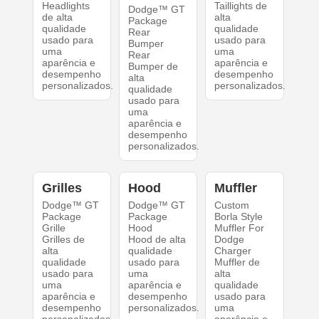
Headlights
Taillights de
Dodge™ GT
de alta
alta
Package
qualidade
qualidade
Rear
usado para
usado para
Bumper
uma
uma
Rear
aparência e
aparência e
Bumper de
desempenho
desempenho
alta
personalizados.
personalizados.
qualidade
usado para
uma
aparência e
desempenho
personalizados.
Grilles
Hood
Muffler
Dodge™ GT
Dodge™ GT
Custom
Package
Package
Borla Style
Grille
Hood
Muffler For
Grilles de
Hood de alta
Dodge
alta
qualidade
Charger
qualidade
usado para
Muffler de
usado para
uma
alta
uma
aparência e
qualidade
aparência e
desempenho
usado para
desempenho
personalizados.
uma