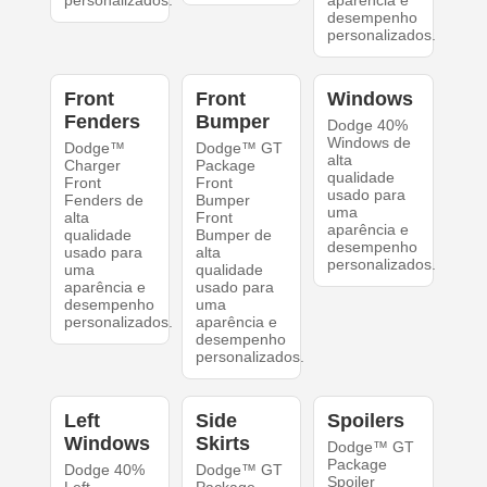
personalizados.
aparência e
desempenho
personalizados.
Front
Front
Windows
Fenders
Bumper
Dodge 40%
Windows de
Dodge™
Dodge™ GT
alta
Charger
Package
qualidade
Front
Front
usado para
Fenders de
Bumper
uma
alta
Front
aparência e
qualidade
Bumper de
desempenho
usado para
alta
personalizados.
uma
qualidade
aparência e
usado para
desempenho
uma
personalizados.
aparência e
desempenho
personalizados.
Left
Side
Spoilers
Windows
Skirts
Dodge™ GT
Package
Dodge 40%
Dodge™ GT
Spoiler