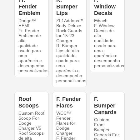
Fr.
R.
F.
Fender
Bumper
Window
Emblem
Lips
Decals
Dodge™
ZL1Addons™
Eibach
HEMI
Body Deluxe
F. Window
Fr. Fender
Rock Guards
Decals de
Emblem de
for 15-23
alta
alta
Charger
qualidade
qualidade
R. Bumper
usado para
usado para
Lips de alta
uma
uma
qualidade
aparência e
aparência e
usado para
desempenho
desempenho
uma
personalizados.
personalizados.
aparência e
desempenho
personalizados.
Roof
F. Fender
F.
Scoops
Flares
Bumper
Canards
Custom Roof
WCC™
Scoop For
Fender
Custom
Dodge
Flares for
Front
Charger V5
Dodge
Bumper
Roof Scoops
Charger
Canards For
de alta
F. Fender
Dodge