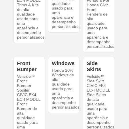
EC-Ⅰ MODEL
Fenders For
qualidade
Trims & Kits
Honda Civic
usado para
de alta
Front
uma
qualidade
Fenders de
aparência e
usado para
alta
desempenho
uma
qualidade
personalizados.
aparência e
usado para
desempenho
uma
personalizados.
aparência e
desempenho
personalizados.
Front
Windows
Side
Bumper
Skirts
Honda 20%
Windows de
Veilside™
Veilside™
alta
Front
Side Skirt
qualidade
Bumper
CIVIC EK4
usado para
Spoiler
EC-Ⅰ MODEL
uma
CIVIC EK4
Side Skirts
aparência e
EC-Ⅰ MODEL
de alta
desempenho
Front
qualidade
personalizados.
Bumper de
usado para
alta
uma
qualidade
aparência e
usado para
desempenho
uma
personalizados.