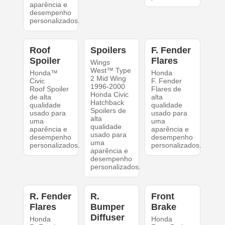
aparência e
desempenho
personalizados.
Roof
Spoilers
F. Fender
Spoiler
Flares
Wings
West™ Type
Honda™
Honda
2 Mid Wing
Civic
F. Fender
1996-2000
Roof Spoiler
Flares de
Honda Civic
de alta
alta
Hatchback
qualidade
qualidade
Spoilers de
usado para
usado para
alta
uma
uma
qualidade
aparência e
aparência e
usado para
desempenho
desempenho
uma
personalizados.
personalizados.
aparência e
desempenho
personalizados.
R. Fender
R.
Front
Flares
Bumper
Brake
Diffuser
Honda
Honda