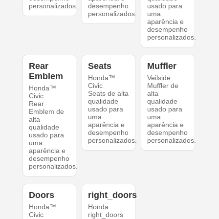
personalizados.
desempenho
usado para
personalizados.
uma
aparência e
desempenho
personalizados.
Rear
Seats
Muffler
Emblem
Honda™
Veilside
Civic
Muffler de
Honda™
Seats de alta
alta
Civic
qualidade
qualidade
Rear
usado para
usado para
Emblem de
uma
uma
alta
aparência e
aparência e
qualidade
desempenho
desempenho
usado para
personalizados.
personalizados.
uma
aparência e
desempenho
personalizados.
Doors
right_doors
Honda™
Honda
Civic
right_doors