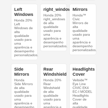
Left
right_windows
Mirrors
Windows
Honda 20%
Honda™
right_windows
Civic
Honda 20%
de alta
Mirrors de
Left
qualidade
alta
Windows de
usado para
qualidade
alta
uma
usado para
qualidade
aparência e
uma
usado para
desempenho
aparência e
uma
personalizados.
desempenho
aparência e
personalizados.
desempenho
personalizados.
Side
Rear
Headlights
Mirrors
Windshield
Cover
Honda
Honda 20%
Veilside™
Side Mirrors
Rear
Eye Line
de alta
Windshield
CIVIC EK4
qualidade
de alta
EC-Ⅰ MODEL
usado para
qualidade
Headlights
uma
usado para
Cover de
aparência e
uma
alta
desempenho
aparência e
qualidade