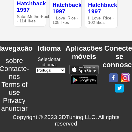
Hatchback
Hatchback
Hatchback
1997
1997
1997
SatanMotherFucker
I_Love_Rice ·
I_Love_Rice ·
· 114 likes
108 likes
102 likes
avegação
Idioma
Aplicações
Conecte
móveis
se
sobre
Selecionar
connosc
idioma:
Contacte-
nos
Terms of
use
Privacy
anunciar
Copyright © 2023 3DTuning LLC. All rights
reserved