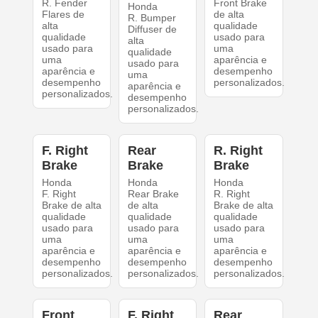
R. Fender
Front Brake
Honda
Flares de
de alta
R. Bumper
alta
qualidade
Diffuser de
qualidade
usado para
alta
usado para
uma
qualidade
uma
aparência e
usado para
aparência e
desempenho
uma
desempenho
personalizados.
aparência e
personalizados.
desempenho
personalizados.
F. Right
Rear
R. Right
Brake
Brake
Brake
Honda
Honda
Honda
F. Right
Rear Brake
R. Right
Brake de alta
de alta
Brake de alta
qualidade
qualidade
qualidade
usado para
usado para
usado para
uma
uma
uma
aparência e
aparência e
aparência e
desempenho
desempenho
desempenho
personalizados.
personalizados.
personalizados.
Front
F. Right
Rear