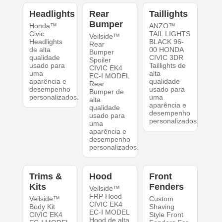
Headlights
Rear
Taillights
Bumper
Honda™
ANZO™
Civic
TAIL LIGHTS
Veilside™
Headlights
BLACK 96-
Rear
de alta
00 HONDA
Bumper
qualidade
CIVIC 3DR
Spoiler
usado para
Taillights de
CIVIC EK4
uma
alta
EC-Ⅰ MODEL
aparência e
qualidade
Rear
desempenho
usado para
Bumper de
personalizados.
uma
alta
aparência e
qualidade
desempenho
usado para
personalizados.
uma
aparência e
desempenho
personalizados.
Trims &
Hood
Front
Kits
Fenders
Veilside™
FRP Hood
Veilside™
Custom
CIVIC EK4
Body Kit
Shaving
EC-Ⅰ MODEL
CIVIC EK4
Style Front
Hood de alta