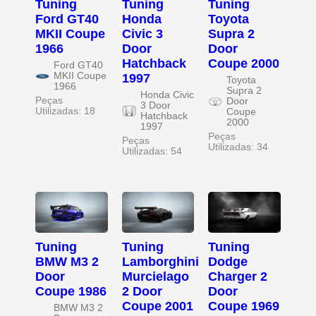
Tuning
Tuning
Tuning
Ford GT40
Honda
Toyota
MKII Coupe
Civic 3
Supra 2
1966
Door
Door
Hatchback
Coupe 2000
Ford GT40
MKII Coupe
1997
Toyota
1966
Supra 2
Honda Civic
Peças
Door
3 Door
Utilizadas: 18
Coupe
Hatchback
2000
1997
Peças
Peças
Utilizadas: 34
Utilizadas: 54
Tuning
Tuning
Tuning
BMW M3 2
Lamborghini
Dodge
Door
Murcielago
Charger 2
Coupe 1986
2 Door
Door
Coupe 2001
Coupe 1969
BMW M3 2