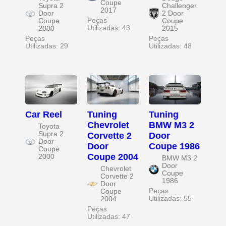
Coupe
Supra 2
Challenger
2017
Door
2 Door
Peças
Coupe
Coupe
Utilizadas: 43
2000
2015
Peças
Peças
Utilizadas: 29
Utilizadas: 48
Car Reel
Tuning
Tuning
Chevrolet
BMW M3 2
Toyota
Supra 2
Corvette 2
Door
Door
Door
Coupe 1986
Coupe
Coupe 2004
2000
BMW M3 2
Door
Chevrolet
Coupe
Corvette 2
1986
Door
Peças
Coupe
Utilizadas: 55
2004
Peças
Utilizadas: 47