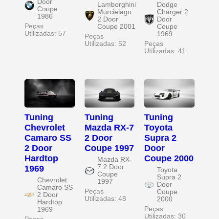
Door
Lamborghini
Dodge
Coupe
Murcielago
Charger 2
1986
2 Door
Door
Peças
Coupe 2001
Coupe
Utilizadas: 57
1969
Peças
Utilizadas: 52
Peças
Utilizadas: 41
Tuning
Tuning
Tuning
Chevrolet
Mazda RX-7
Toyota
Camaro SS
2 Door
Supra 2
2 Door
Coupe 1997
Door
Hardtop
Coupe 2000
Mazda RX-
7 2 Door
1969
Toyota
Coupe
Supra 2
Chevrolet
1997
Door
Camaro SS
Peças
Coupe
2 Door
Utilizadas: 48
2000
Hardtop
Peças
1969
Utilizadas: 30