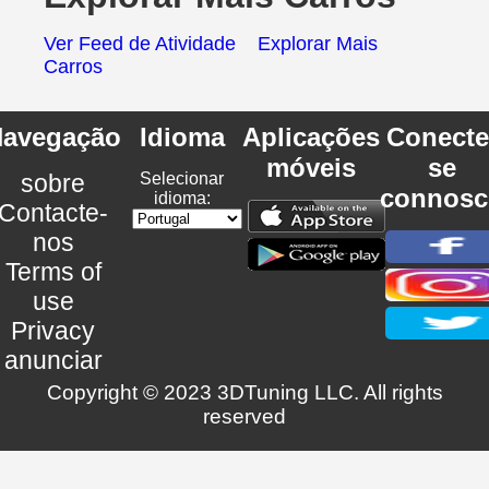
Ver Feed de Atividade
Explorar Mais
Carros
avegação
Idioma
Aplicações
Conecte
móveis
se
sobre
Selecionar
connosc
idioma:
Contacte-
nos
Terms of
use
Privacy
anunciar
Copyright © 2023 3DTuning LLC. All rights
reserved