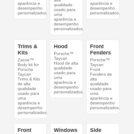
alta
aparência e
aparência e
qualidade
desempenho
desempenho
usado para
personalizados.
personalizados.
uma
aparência e
desempenho
personalizados.
Trims &
Hood
Front
Kits
Fenders
Porsche™
Taycan
Zacoe™
Porsche™
Hood de alta
Body kit for
Taycan
qualidade
Porsche
Front
usado para
Taycan
Fenders de
uma
Trims & Kits
alta
aparência e
de alta
qualidade
desempenho
qualidade
usado para
personalizados.
usado para
uma
uma
aparência e
aparência e
desempenho
desempenho
personalizados.
personalizados.
Front
Windows
Side