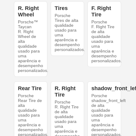
R. Right
Tires
F. Right
Wheel
Tire
Porsche
Tires de alta
Porsche™
Porsche
qualidade
Taycan
F. Right Tire
usado para
R. Right
de alta
uma
Wheel de
qualidade
aparência e
alta
usado para
desempenho
qualidade
uma
personalizados.
usado para
aparência e
uma
desempenho
aparência e
personalizados.
desempenho
personalizados.
Rear Tire
R. Right
shadow_front_lef
Tire
Porsche
Porsche
Rear Tire de
shadow_front_left
Porsche
alta
de alta
R. Right Tire
qualidade
qualidade
de alta
usado para
usado para
qualidade
uma
uma
usado para
aparência e
aparência e
uma
desempenho
desempenho
aparência e
personalizados.
personalizados.