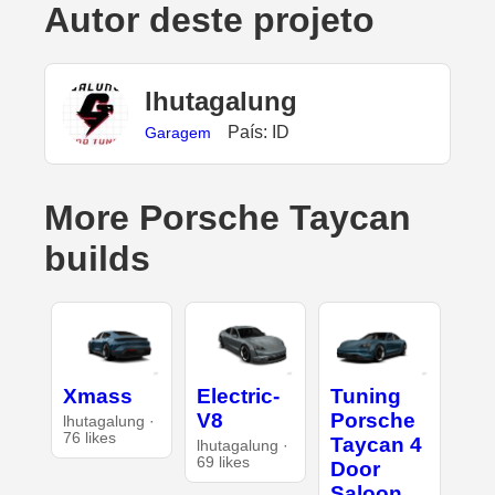
Autor deste projeto
lhutagalung
País: ID
Garagem
More Porsche Taycan
builds
Xmass
Electric-
Tuning
V8
Porsche
lhutagalung ·
76 likes
Taycan 4
lhutagalung ·
69 likes
Door
Saloon