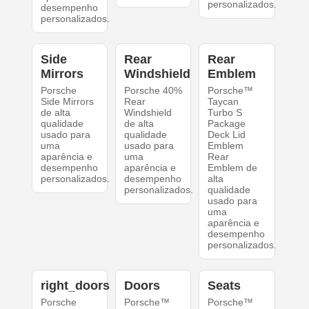
personalizados.
desempenho
personalizados.
Side
Rear
Rear
Mirrors
Windshield
Emblem
Porsche
Porsche 40%
Porsche™
Side Mirrors
Rear
Taycan
de alta
Windshield
Turbo S
qualidade
de alta
Package
usado para
qualidade
Deck Lid
uma
usado para
Emblem
aparência e
uma
Rear
desempenho
aparência e
Emblem de
personalizados.
desempenho
alta
personalizados.
qualidade
usado para
uma
aparência e
desempenho
personalizados.
right_doors
Doors
Seats
Porsche
Porsche™
Porsche™