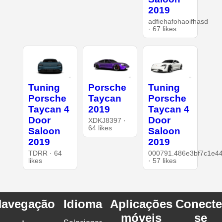
2019
adfiehafohaoifhasd
· 67 likes
Tuning
Porsche
Tuning
Porsche
Taycan
Porsche
Taycan 4
2019
Taycan 4
Door
Door
XDKJ8397 ·
64 likes
Saloon
Saloon
2019
2019
TDRR · 64
000791.486e3bf7c1e4
likes
· 57 likes
avegação
Idioma
Aplicações
Conecte
móveis
se