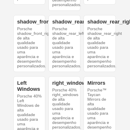
desempenho
personalizados.
shadow_front_right
shadow_rear_left
shadow_rear_rig
Porsche
Porsche
Porsche
shadow_front_right
shadow_rear_left
shadow_rear_right
de alta
de alta
de alta
qualidade
qualidade
qualidade
usado para
usado para
usado para
uma
uma
uma
aparência e
aparência e
aparência e
desempenho
desempenho
desempenho
personalizados.
personalizados.
personalizados.
Left
right_windows
Mirrors
Windows
Porsche 40%
Porsche™
right_windows
Taycan
Porsche 40%
de alta
Mirrors de
Left
qualidade
alta
Windows de
usado para
qualidade
alta
uma
usado para
qualidade
aparência e
uma
usado para
desempenho
aparência e
uma
personalizados.
desempenho
aparência e