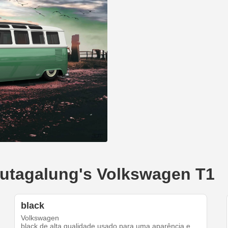
hutagalung's Volkswagen T1
black
Volkswagen
black de alta qualidade usado para uma aparência e