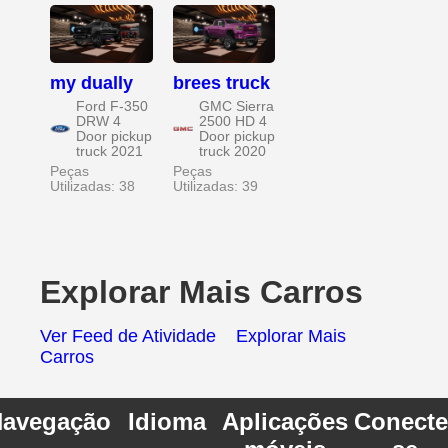
my dually
brees truck
Ford F-350
GMC Sierra
DRW 4
2500 HD 4
Door pickup
Door pickup
truck 2021
truck 2020
Peças
Peças
Utilizadas: 38
Utilizadas: 39
Explorar Mais Carros
Ver Feed de Atividade
Explorar Mais
Carros
avegação
Idioma
Aplicações
Conecte