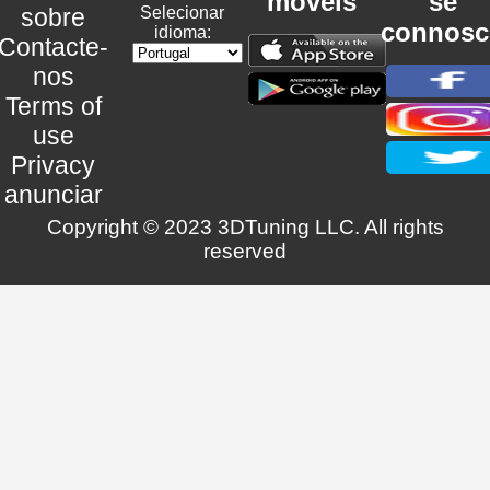
móveis
se
sobre
Selecionar
connosc
idioma:
Contacte-
nos
Terms of
use
Privacy
anunciar
Copyright © 2023 3DTuning LLC. All rights
reserved