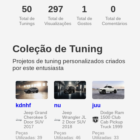
50
297
1
0
Total de
Total de
Total de
Total de
Tunings
Visualizações
Gostos
Comentários
Coleção de Tuning
Projetos de tuning personalizados criados
por este entusiasta
kdnhf
nu
juu
Jeep Grand
Jeep
Dodge Ram
Cherokee 5
Wrangler JL
1500 Club
Door SUV
2 Door SUV
Cab Pickup
2017
2018
Truck 1999
Peças
Peças
Peças
Utilizadas: 39
Utilizadas: 46
Utilizadas: 33