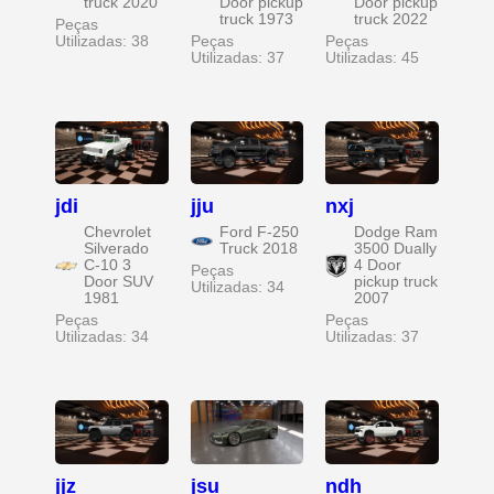
truck 2020
Door pickup
Door pickup
truck 1973
truck 2022
Peças
Utilizadas: 38
Peças
Peças
Utilizadas: 37
Utilizadas: 45
jdi
jju
nxj
Chevrolet
Ford F-250
Dodge Ram
Silverado
Truck 2018
3500 Dually
C-10 3
4 Door
Peças
Door SUV
pickup truck
Utilizadas: 34
1981
2007
Peças
Peças
Utilizadas: 34
Utilizadas: 37
jjz
jsu
ndh