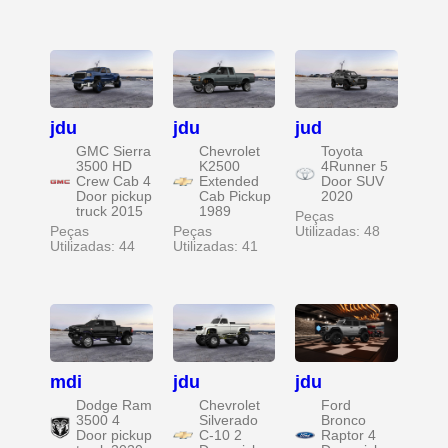
jdu
jdu
jud
GMC Sierra
Chevrolet
Toyota
3500 HD
K2500
4Runner 5
Crew Cab 4
Extended
Door SUV
Door pickup
Cab Pickup
2020
truck 2015
1989
Peças
Peças
Peças
Utilizadas: 48
Utilizadas: 44
Utilizadas: 41
mdi
jdu
jdu
Dodge Ram
Chevrolet
Ford
3500 4
Silverado
Bronco
Door pickup
C-10 2
Raptor 4