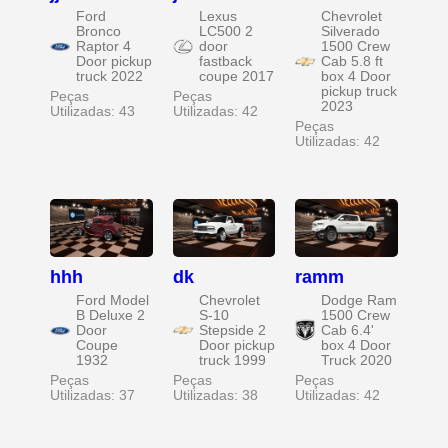
Ford
Lexus
Chevrolet
Bronco
LC500 2
Silverado
Raptor 4
door
1500 Crew
Door pickup
fastback
Cab 5.8 ft
truck 2022
coupe 2017
box 4 Door
pickup truck
Peças
Peças
2023
Utilizadas: 43
Utilizadas: 42
Peças
Utilizadas: 42
hhh
dk
ramm
Ford Model
Chevrolet
Dodge Ram
B Deluxe 2
S-10
1500 Crew
Door
Stepside 2
Cab 6.4'
Coupe
Door pickup
box 4 Door
1932
truck 1999
Truck 2020
Peças
Peças
Peças
Utilizadas: 37
Utilizadas: 38
Utilizadas: 42