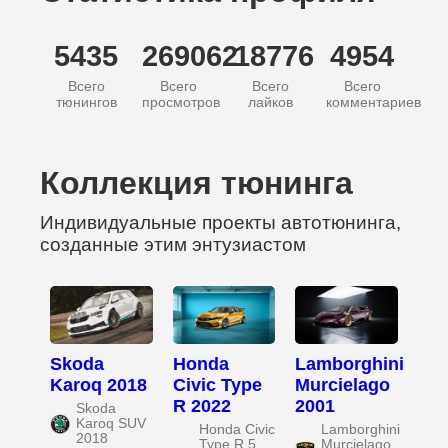
5435
269062
18776
4954
Всего
Всего
Всего
Всего
тюнингов
просмотров
лайков
комментариев
Коллекция тюнинга
Индивидуальные проекты автотюнинга,
созданные этим энтузиастом
Skoda
Honda
Lamborghini
Karoq 2018
Civic Type
Murcielago
R 2022
2001
Skoda
Karoq SUV
Honda Civic
Lamborghini
2018
Type R 5
Murcielago