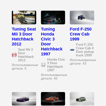
Tuning Seat
Tuning
Ford F-250
Mii 3 Door
Honda
Crew Cab
Hatchback
Civic 3
1999
2012
Door
Ford F-250
Crew Cab 4
Hatchback
Seat Mii 3
Door pickup
Door
1997
truck 1999
Hatchback
Honda Civic
Использованные
2012
3 Door
детали: 43
Использованные
Hatchback
детали: 6
1997
Использованные
детали: 45