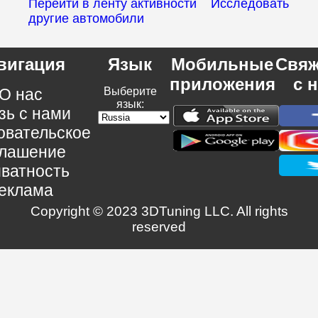
Перейти в ленту активности
Исследовать
другие автомобили
вигация
Язык
Мобильные
Свяж
приложения
с 
О нас
Выберите
язык:
зь с нами
овательское
глашение
ватность
еклама
Copyright © 2023 3DTuning LLC. All rights
reserved