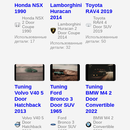
Honda NSX
Lamborghini
Toyota
1990
Huracan
RAV4 2019
2014
Honda NSX
Toyota
2 Door
RAV4 4
Lamborghini
Coupe
Door SUV
Huracan 2
1990
2019
Door Coupe
Использованные
Использованные
2014
детали: 17
детали: 50
Использованные
детали: 32
Tuning
Tuning
Tuning
Volvo V40 5
Ford
BMW M4 2
Door
Bronco 3
Door
Hatchback
Door SUV
Convertible
2013
1965
2022
Volvo V40 5
Ford
BMW M4 2
Door
Bronco 3
Door
Hatchback
Door SUV
Convertible