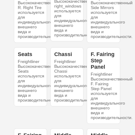
Высококачественный
Высококачественный
Высококачественный
right_windows
R. Right Tire
Side Mirrors
используется
используется
используется
для
для
для
индивидуального
индивидуального
индивидуального
внешнего
внешнего
внешнего
вида и
вида и
вида и
производительности.
производительности.
производительности.
Seats
Chassi
F. Fairing
Step
Freightliner
Freightliner
Высококачественный
Высококачественный
Panel
Seats
Chassi
Freightliner
используется
используется
Высококачественный
для
для
F. Fairing
индивидуального
индивидуального
Step Panel
внешнего
внешнего
используется
вида и
вида и
для
производительности.
производительности.
индивидуального
внешнего
вида и
производительности.