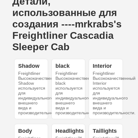
Детали,
использованные для
создания ----mrkrabs's
Freightliner Cascadia
Sleeper Cab
Shadow
black
Interior
Freightliner
Freightliner
Freightliner
Высококачественный
Высококачественный
Высококачественный
Shadow
black
Interior
используется
используется
используется
для
для
для
индивидуального
индивидуального
индивидуального
внешнего
внешнего
внешнего
вида и
вида и
вида и
производительности.
производительности.
производительности.
Body
Headlights
Taillights