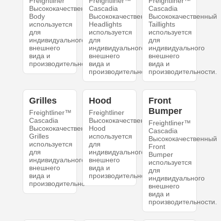
Freightliner
Freightliner™
Freightliner™
Высококачественный
Cascadia
Cascadia
Body
Высококачественный
Высококачественный
используется
Headlights
Taillights
для
используется
используется
индивидуального
для
для
внешнего
индивидуального
индивидуального
вида и
внешнего
внешнего
производительности.
вида и
вида и
производительности.
производительности.
Grilles
Hood
Front
Bumper
Freightliner™
Freightliner
Cascadia
Высококачественный
Freightliner™
Высококачественный
Hood
Cascadia
Grilles
используется
Высококачественный
используется
для
Front
для
индивидуального
Bumper
индивидуального
внешнего
используется
внешнего
вида и
для
вида и
производительности.
индивидуального
производительности.
внешнего
вида и
производительности.