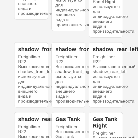
Panel Right
внешнего
для
используется
вида и
индивидуального
для
производительности.
внешнего
индивидуального
вида и
внешнего
производительности.
вида и
производительности.
shadow_front_left
shadow_front_right
shadow_rear_lef
Freightliner
Freightliner
Freightliner
R22
R22
R22
Высококачественный
Высококачественный
Высококачественный
shadow_front_left
shadow_front_right
shadow_rear_left
используется
используется
используется
для
для
для
индивидуального
индивидуального
индивидуального
внешнего
внешнего
внешнего
вида и
вида и
вида и
производительности.
производительности.
производительности.
shadow_rear_right
Gas Tank
Gas Tank
Right
Freightliner
Freightliner
R22
Высококачественный
Freightliner
Высококачественный
Gas Tank
Высококачественный