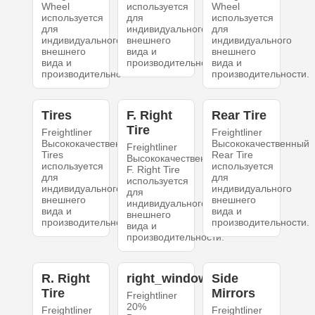
Wheel
используется
Wheel
используется
для
используется
для
индивидуального
для
индивидуального
внешнего
индивидуального
внешнего
вида и
внешнего
вида и
производительности.
вида и
производительности.
производительности.
Tires
F. Right
Rear Tire
Tire
Freightliner
Freightliner
Высококачественный
Высококачественный
Freightliner
Tires
Rear Tire
Высококачественный
используется
используется
F. Right Tire
для
для
используется
индивидуального
индивидуального
для
внешнего
внешнего
индивидуального
вида и
вида и
внешнего
производительности.
производительности.
вида и
производительности.
R. Right
right_windows
Side
Tire
Mirrors
Freightliner
20%
Freightliner
Freightliner