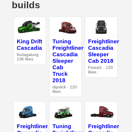
builds
King Drift
Tuning
Freightliner
Cascadia
Freightliner
Cascadia
Cascadia
Sleeper
lhutagalung ·
136 likes
Sleeper
Cab 2018
Cab
Finest1 · 120
likes
Truck
2018
dipslick · 120
likes
Freightliner
Tuning
Freightliner