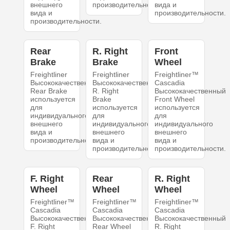
внешнего
производительности.
вида и
вида и
производительности.
производительности.
Rear
R. Right
Front
Brake
Brake
Wheel
Freightliner
Freightliner
Freightliner™
Высококачественный
Высококачественный
Cascadia
Rear Brake
R. Right
Высококачественный
используется
Brake
Front Wheel
для
используется
используется
индивидуального
для
для
внешнего
индивидуального
индивидуального
вида и
внешнего
внешнего
производительности.
вида и
вида и
производительности.
производительности.
F. Right
Rear
R. Right
Wheel
Wheel
Wheel
Freightliner™
Freightliner™
Freightliner™
Cascadia
Cascadia
Cascadia
Высококачественный
Высококачественный
Высококачественный
F. Right
Rear Wheel
R. Right