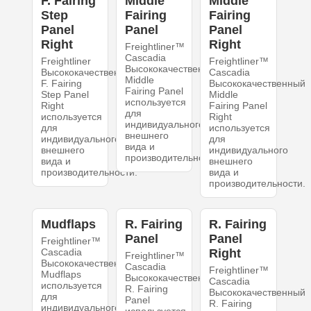
F. Fairing
Middle
Middle
Step
Fairing
Fairing
Panel
Panel
Panel
Right
Right
Freightliner™
Cascadia
Freightliner
Freightliner™
Высококачественный
Высококачественный
Cascadia
Middle
F. Fairing
Высококачественный
Fairing Panel
Step Panel
Middle
используется
Right
Fairing Panel
для
используется
Right
индивидуального
для
используется
внешнего
индивидуального
для
вида и
внешнего
индивидуального
производительности.
вида и
внешнего
производительности.
вида и
производительности.
Mudflaps
R. Fairing
R. Fairing
Panel
Panel
Freightliner™
Cascadia
Right
Freightliner™
Высококачественный
Cascadia
Freightliner™
Mudflaps
Высококачественный
Cascadia
используется
R. Fairing
Высококачественный
для
Panel
R. Fairing
индивидуального
используется