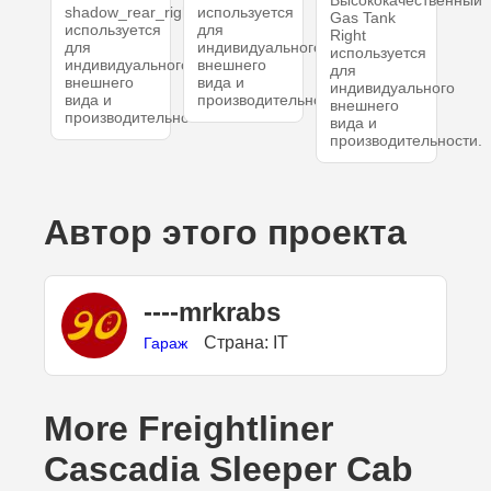
shadow_rear_right
используется
Gas Tank
используется
для
Right
для
индивидуального
используется
индивидуального
внешнего
для
внешнего
вида и
индивидуального
вида и
производительности.
внешнего
производительности.
вида и
производительности.
Автор этого проекта
----mrkrabs
Страна: IT
Гараж
More Freightliner
Cascadia Sleeper Cab