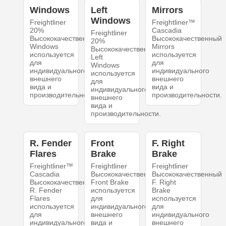
Windows
Left
Mirrors
Windows
Freightliner
Freightliner™
20%
Cascadia
Freightliner
Высококачественный
Высококачественный
20%
Windows
Mirrors
Высококачественный
используется
используется
Left
для
для
Windows
индивидуального
индивидуального
используется
внешнего
внешнего
для
вида и
вида и
индивидуального
производительности.
производительности.
внешнего
вида и
производительности.
R. Fender
Front
F. Right
Flares
Brake
Brake
Freightliner™
Freightliner
Freightliner
Cascadia
Высококачественный
Высококачественный
Высококачественный
Front Brake
F. Right
R. Fender
используется
Brake
Flares
для
используется
используется
индивидуального
для
для
внешнего
индивидуального
индивидуального
вида и
внешнего