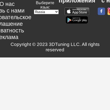
приложения
с 
О нас
Выберите
язык:
зь с нами
овательское
глашение
ватность
еклама
Copyright © 2023 3DTuning LLC. All rights
reserved