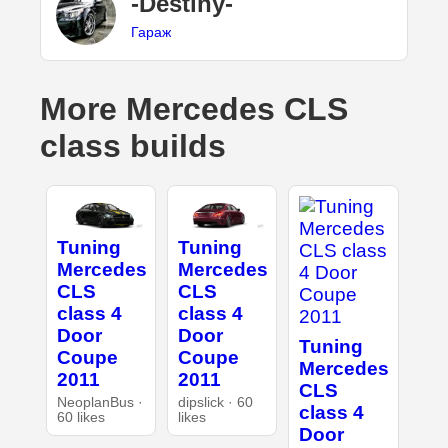
-Destiny-
Гараж
More Mercedes CLS
class builds
Tuning
Tuning
Mercedes
Mercedes
CLS
CLS
class 4
class 4
Door
Door
Tuning
Coupe
Coupe
Mercedes
2011
2011
CLS
NeoplanBus ·
dipslick · 60
class 4
60 likes
likes
Door