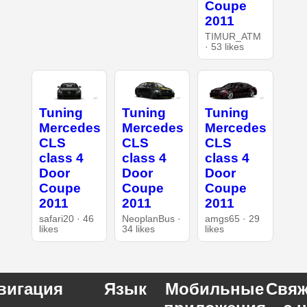
Coupe
2011
TIMUR_ATM
· 53 likes
Tuning
Tuning
Tuning
Mercedes
Mercedes
Mercedes
CLS
CLS
CLS
class 4
class 4
class 4
Door
Door
Door
Coupe
Coupe
Coupe
2011
2011
2011
safari20 · 46
NeoplanBus ·
amgs65 · 29
likes
34 likes
likes
вигация
Язык
Мобильные
Свяж