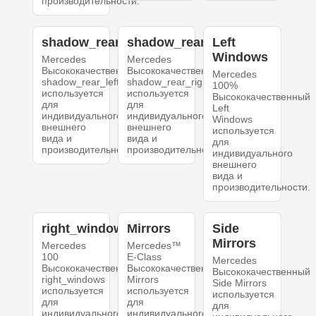
производительности.
shadow_rear_left
shadow_rear_right
Left
Windows
Mercedes
Mercedes
Высококачественный
Высококачественный
Mercedes
shadow_rear_left
shadow_rear_right
100%
используется
используется
Высококачественный
для
для
Left
индивидуального
индивидуального
Windows
внешнего
внешнего
используется
вида и
вида и
для
производительности.
производительности.
индивидуального
внешнего
вида и
производительности.
right_windows
Mirrors
Side
Mirrors
Mercedes
Mercedes™
100
E-Class
Mercedes
Высококачественный
Высококачественный
Высококачественный
right_windows
Mirrors
Side Mirrors
используется
используется
используется
для
для
для
индивидуального
индивидуального