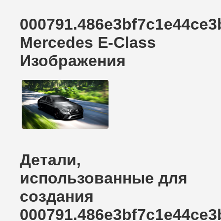
000791.486e3bf7c1e44ce3
Mercedes E-Class
Изображения
Детали,
использованные для
создания
000791.486e3bf7c1e44ce3