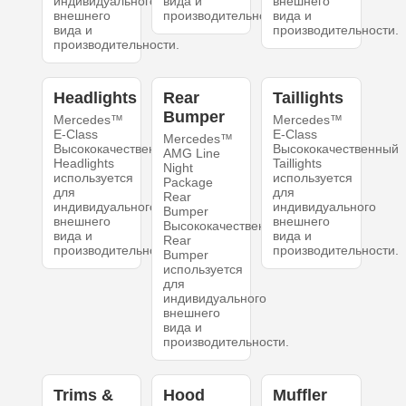
индивидуального
вида и
внешнего
внешнего
производительности.
вида и
вида и
производительности.
производительности.
Headlights
Rear
Taillights
Bumper
Mercedes™
Mercedes™
E-Class
E-Class
Mercedes™
Высококачественный
Высококачественный
AMG Line
Headlights
Taillights
Night
используется
используется
Package
для
для
Rear
индивидуального
индивидуального
Bumper
внешнего
внешнего
Высококачественный
вида и
вида и
Rear
производительности.
производительности.
Bumper
используется
для
индивидуального
внешнего
вида и
производительности.
Trims &
Hood
Muffler