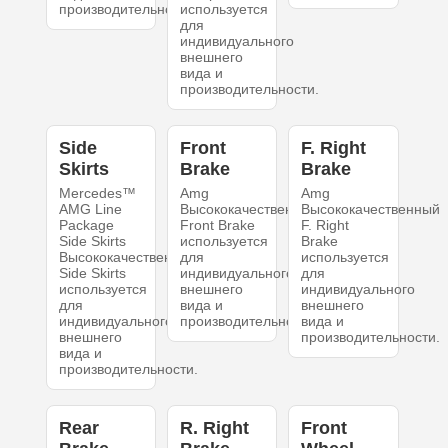
производительности.
используется
для
индивидуального
внешнего
вида и
производительности.
Side
Front
F. Right
Skirts
Brake
Brake
Mercedes™
Amg
Amg
AMG Line
Высококачественный
Высококачественный
Package
Front Brake
F. Right
Side Skirts
используется
Brake
Высококачественный
для
используется
Side Skirts
индивидуального
для
используется
внешнего
индивидуального
для
вида и
внешнего
индивидуального
производительности.
вида и
внешнего
производительности.
вида и
производительности.
Rear
R. Right
Front