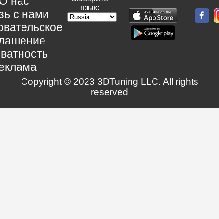
О нас
язык:
зь с нами
овательское
глашение
ватность
еклама
Copyright © 2023 3DTuning LLC. All rights
reserved