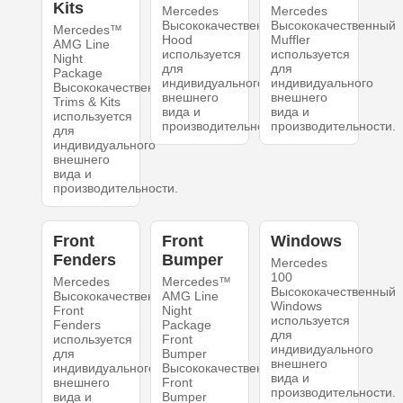
Kits
Mercedes
Mercedes
Высококачественный
Высококачественный
Mercedes™
Hood
Muffler
AMG Line
используется
используется
Night
для
для
Package
индивидуального
индивидуального
Высококачественный
внешнего
внешнего
Trims & Kits
вида и
вида и
используется
производительности.
производительности.
для
индивидуального
внешнего
вида и
производительности.
Front
Front
Windows
Fenders
Bumper
Mercedes
100
Mercedes
Mercedes™
Высококачественный
Высококачественный
AMG Line
Windows
Front
Night
используется
Fenders
Package
для
используется
Front
индивидуального
для
Bumper
внешнего
индивидуального
Высококачественный
вида и
внешнего
Front
производительности.
вида и
Bumper