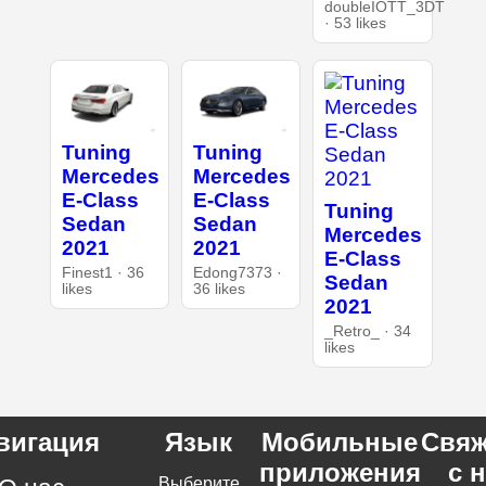
doubleIOTT_3DT
· 53 likes
Tuning
Tuning
Mercedes
Mercedes
E-Class
E-Class
Tuning
Sedan
Sedan
Mercedes
2021
2021
E-Class
Finest1 · 36
Edong7373 ·
Sedan
likes
36 likes
2021
_Retro_ · 34
likes
вигация
Язык
Мобильные
Свяж
приложения
с 
Выберите