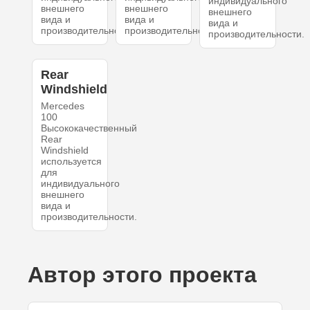
индивидуального
внешнего
внешнего
внешнего
вида и
вида и
вида и
производительности.
производительности.
производительности.
Rear
Windshield
Mercedes
100
Высококачественный
Rear
Windshield
используется
для
индивидуального
внешнего
вида и
производительности.
Автор этого проекта