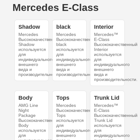
Mercedes E-Class
Shadow
black
Interior
Mercedes
Mercedes
Mercedes™
Высококачественный
Высококачественный
E-Class
Shadow
black
Высококачественный
используется
используется
Interior
для
для
используется
индивидуального
индивидуального
для
внешнего
внешнего
индивидуального
вида и
вида и
внешнего
производительности.
производительности.
вида и
производительности.
Body
Tops
Trunk Lid
AMG Line
Mercedes
Mercedes™
Night
Высококачественный
E-Class
Package
Tops
Высококачественный
Высококачественный
используется
Trunk Lid
Body
для
используется
используется
индивидуального
для
для
внешнего
индивидуального