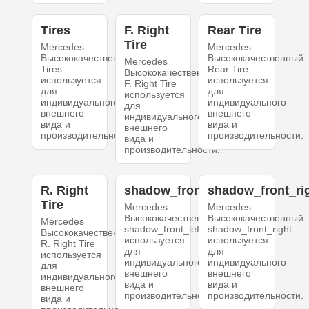
Tires
F. Right
Rear Tire
Tire
Mercedes
Mercedes
Высококачественный
Высококачественный
Mercedes
Tires
Rear Tire
Высококачественный
используется
используется
F. Right Tire
для
для
используется
индивидуального
индивидуального
для
внешнего
внешнего
индивидуального
вида и
вида и
внешнего
производительности.
производительности.
вида и
производительности.
R. Right
shadow_front_left
shadow_front_ri
Tire
Mercedes
Mercedes
Высококачественный
Высококачественный
Mercedes
shadow_front_left
shadow_front_right
Высококачественный
используется
используется
R. Right Tire
для
для
используется
индивидуального
индивидуального
для
внешнего
внешнего
индивидуального
вида и
вида и
внешнего
производительности.
производительности.
вида и