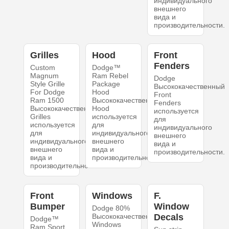
индивидуального
внешнего
вида и
производительности.
Grilles
Hood
Front
Fenders
Custom
Dodge™
Magnum
Ram Rebel
Dodge
Style Grille
Package
Высококачественный
For Dodge
Hood
Front
Ram 1500
Высококачественный
Fenders
Высококачественный
Hood
используется
Grilles
используется
для
используется
для
индивидуального
для
индивидуального
внешнего
индивидуального
внешнего
вида и
внешнего
вида и
производительности.
вида и
производительности.
производительности.
Front
Windows
F.
Bumper
Window
Dodge 80%
Высококачественный
Decals
Dodge™
Windows
Ram Sport