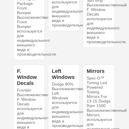
Sun strip
используется
Package
Высококачественный
для
Front
F. Window
индивидуального
Bumper
Decals
внешнего
Высококачественный
используется
вида и
Front
для
производительности.
Bumper
индивидуального
используется
внешнего
для
вида и
индивидуального
производительности.
внешнего
вида и
производительности.
F.
Left
Mirrors
Window
Windows
Spec-D™
Decals
Tuning Led
Dodge 80%
Powered
Высококачественный
Frontier
Towing
Left
Высококачественный
Mirrors For
Windows
F. Window
13-15 Dodge
используется
Decals
Ram 1500
для
используется
Высококачественный
индивидуального
для
Mirrors
внешнего
индивидуального
используется
вида и
внешнего
для
производительности.
вида и
индивидуального