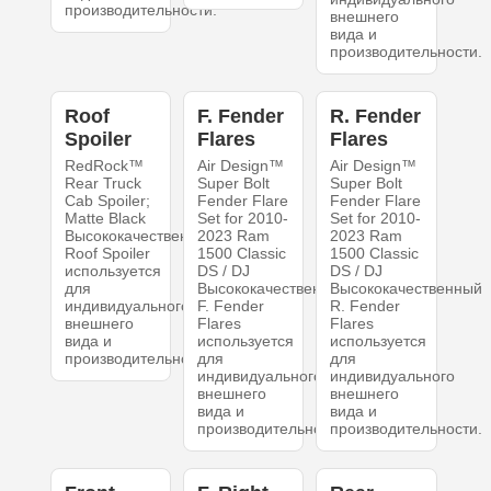
производительности.
внешнего
вида и
производительности.
Roof
F. Fender
R. Fender
Spoiler
Flares
Flares
RedRock™
Air Design™
Air Design™
Rear Truck
Super Bolt
Super Bolt
Cab Spoiler;
Fender Flare
Fender Flare
Matte Black
Set for 2010-
Set for 2010-
Высококачественный
2023 Ram
2023 Ram
Roof Spoiler
1500 Classic
1500 Classic
используется
DS / DJ
DS / DJ
для
Высококачественный
Высококачественный
индивидуального
F. Fender
R. Fender
внешнего
Flares
Flares
вида и
используется
используется
производительности.
для
для
индивидуального
индивидуального
внешнего
внешнего
вида и
вида и
производительности.
производительности.