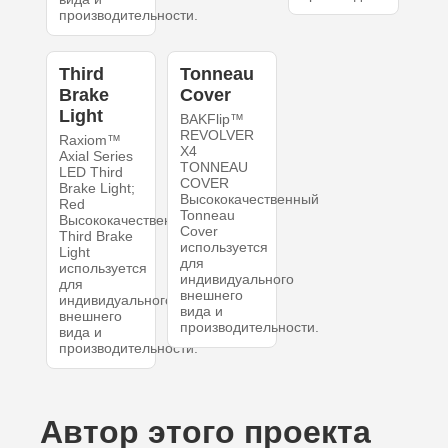
производительности.
Third
Tonneau
Brake
Cover
Light
BAKFlip™
REVOLVER
Raxiom™
X4
Axial Series
TONNEAU
LED Third
COVER
Brake Light;
Высококачественный
Red
Tonneau
Высококачественный
Cover
Third Brake
используется
Light
для
используется
индивидуального
для
внешнего
индивидуального
вида и
внешнего
производительности.
вида и
производительности.
Автор этого проекта