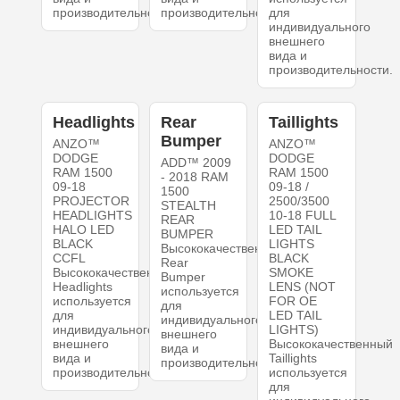
производительности.
производительности.
для
индивидуального
внешнего
вида и
производительности.
Headlights
Rear
Taillights
Bumper
ANZO™
ANZO™
DODGE
DODGE
ADD™ 2009
RAM 1500
RAM 1500
- 2018 RAM
09-18
09-18 /
1500
PROJECTOR
2500/3500
STEALTH
HEADLIGHTS
10-18 FULL
REAR
HALO LED
LED TAIL
BUMPER
BLACK
LIGHTS
Высококачественный
CCFL
BLACK
Rear
Высококачественный
SMOKE
Bumper
Headlights
LENS (NOT
используется
используется
FOR OE
для
для
LED TAIL
индивидуального
индивидуального
LIGHTS)
внешнего
внешнего
Высококачественный
вида и
вида и
Taillights
производительности.
производительности.
используется
для