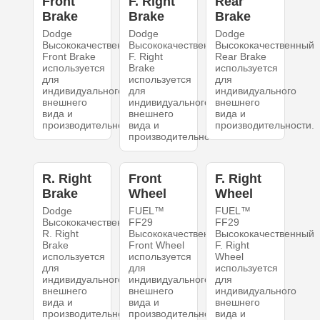
Front
F. Right
Rear
Brake
Brake
Brake
Dodge
Dodge
Dodge
Высококачественный
Высококачественный
Высококачественный
Front Brake
F. Right
Rear Brake
используется
Brake
используется
для
используется
для
индивидуального
для
индивидуального
внешнего
индивидуального
внешнего
вида и
внешнего
вида и
производительности.
вида и
производительности.
производительности.
R. Right
Front
F. Right
Brake
Wheel
Wheel
Dodge
FUEL™
FUEL™
Высококачественный
FF29
FF29
R. Right
Высококачественный
Высококачественный
Brake
Front Wheel
F. Right
используется
используется
Wheel
для
для
используется
индивидуального
индивидуального
для
внешнего
внешнего
индивидуального
вида и
вида и
внешнего
производительности.
производительности.
вида и