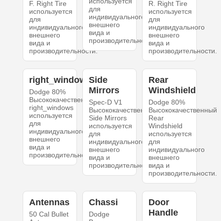
используется
F. Right Tire
R. Right Tire
для
используется
используется
индивидуального
для
для
внешнего
индивидуального
индивидуального
вида и
внешнего
внешнего
производительности.
вида и
вида и
производительности.
производительности.
right_windows
Side
Rear
Mirrors
Windshield
Dodge 80%
Высококачественный
Spec-D V1
Dodge 80%
right_windows
Высококачественный
Высококачественный
используется
Side Mirrors
Rear
для
используется
Windshield
индивидуального
для
используется
внешнего
индивидуального
для
вида и
внешнего
индивидуального
производительности.
вида и
внешнего
производительности.
вида и
производительности.
Antennas
Chassi
Door
Handle
50 Cal Bullet
Dodge