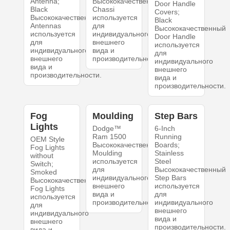
Antenna;
Высококачественный
Door Handle
Black
Chassi
Covers;
Высококачественный
используется
Black
Antennas
для
Высококачественный
используется
индивидуального
Door Handle
для
внешнего
используется
индивидуального
вида и
для
внешнего
производительности.
индивидуального
вида и
внешнего
производительности.
вида и
производительности.
Fog
Moulding
Step Bars
Lights
Dodge™
6-Inch
Ram 1500
Running
OEM Style
Высококачественный
Boards;
Fog Lights
Moulding
Stainless
without
используется
Steel
Switch;
для
Высококачественный
Smoked
индивидуального
Step Bars
Высококачественный
внешнего
используется
Fog Lights
вида и
для
используется
производительности.
индивидуального
для
внешнего
индивидуального
вида и
внешнего
производительности.
вида и