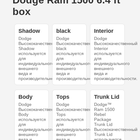
Dodge Ram 1500 6.4 ft
box
Shadow
black
Interior
Dodge
Dodge
Dodge
Высококачественный
Высококачественный
Высококачественный
Shadow
black
Interior
используется
используется
используется
для
для
для
индивидуального
индивидуального
индивидуального
внешнего
внешнего
внешнего
вида и
вида и
вида и
производительности.
производительности.
производительности.
Body
Tops
Trunk Lid
Dodge
Dodge
Dodge™
Высококачественный
Высококачественный
Ram 1500
Body
Tops
Rebel
используется
используется
Package
для
для
Trunk Lid
индивидуального
индивидуального
Высококачественный
внешнего
внешнего
Trunk Lid
вида и
вида и
используется