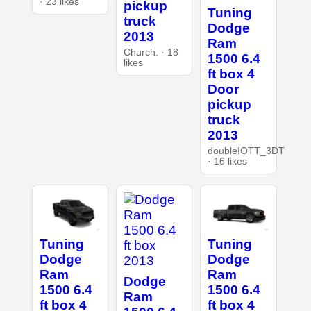
· 23 likes
pickup
Tuning
truck
Dodge
2013
Ram
Church. · 18
1500 6.4
likes
ft box 4
Door
pickup
truck
2013
doubleIOTT_3DT
· 16 likes
Tuning
Tuning
Dodge
Dodge
Ram
Ram
Dodge
1500 6.4
1500 6.4
Ram
ft box 4
ft box 4