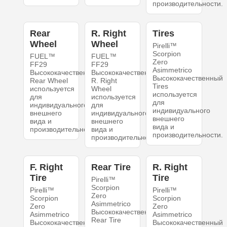
производительности.
Rear
R. Right
Tires
Wheel
Wheel
Pirelli™
Scorpion
FUEL™
FUEL™
Zero
FF29
FF29
Asimmetrico
Высококачественный
Высококачественный
Высококачественный
Rear Wheel
R. Right
Tires
используется
Wheel
используется
для
используется
для
индивидуального
для
индивидуального
внешнего
индивидуального
внешнего
вида и
внешнего
вида и
производительности.
вида и
производительности.
производительности.
F. Right
Rear Tire
R. Right
Tire
Tire
Pirelli™
Scorpion
Pirelli™
Pirelli™
Zero
Scorpion
Scorpion
Asimmetrico
Zero
Zero
Высококачественный
Asimmetrico
Asimmetrico
Rear Tire
Высококачественный
Высококачественный