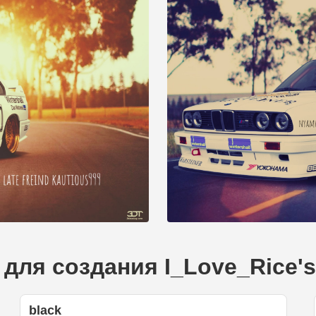
 для создания I_Love_Rice
black