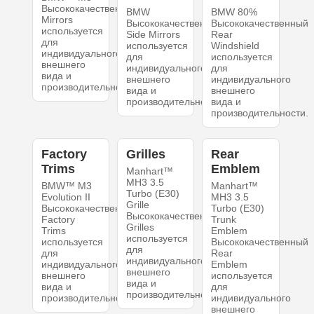
Высококачественный
BMW
BMW 80%
Mirrors
Высококачественный
Высококачественный
используется
Side Mirrors
Rear
для
используется
Windshield
индивидуального
для
используется
внешнего
индивидуального
для
вида и
внешнего
индивидуального
производительности.
вида и
внешнего
производительности.
вида и
производительности.
Factory
Grilles
Rear
Trims
Emblem
Manhart™
MH3 3.5
BMW™ M3
Manhart™
Turbo (E30)
Evolution II
MH3 3.5
Grille
Высококачественный
Turbo (E30)
Высококачественный
Factory
Trunk
Grilles
Trims
Emblem
используется
используется
Высококачественный
для
для
Rear
индивидуального
индивидуального
Emblem
внешнего
внешнего
используется
вида и
вида и
для
производительности.
производительности.
индивидуального
внешнего