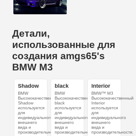
Детали,
использованные для
создания amgs65's
BMW M3
Shadow
black
Interior
BMW
BMW
BMW™ M3
Высококачественный
Высококачественный
Высококачественный
Shadow
black
Interior
используется
используется
используется
для
для
для
индивидуального
индивидуального
индивидуального
внешнего
внешнего
внешнего
вида и
вида и
вида и
производительности.
производительности.
производительности.