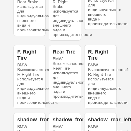
используется
Rear Brake
R. Right
для
используется
Brake
индивидуального
для
используется
внешнего
индивидуального
для
вида и
внешнего
индивидуального
производительности.
вида и
внешнего
производительности.
вида и
производительности.
F. Right
Rear Tire
R. Right
Tire
Tire
BMW
Высококачественный
BMW
BMW
Rear Tire
Высококачественный
Высококачественный
используется
F. Right Tire
R. Right Tire
для
используется
используется
индивидуального
для
для
внешнего
индивидуального
индивидуального
вида и
внешнего
внешнего
производительности.
вида и
вида и
производительности.
производительности.
shadow_front_left
shadow_front_right
shadow_rear_lef
BMW
BMW
BMW