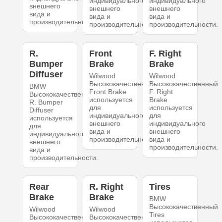
индивидуального
индивидуального
внешнего
внешнего
внешнего
вида и
вида и
вида и
производительности.
производительности.
производительности.
R.
Front
F. Right
Bumper
Brake
Brake
Diffuser
Wilwood
Wilwood
Высококачественный
Высококачественный
BMW
Front Brake
F. Right
Высококачественный
используется
Brake
R. Bumper
для
используется
Diffuser
индивидуального
для
используется
внешнего
индивидуального
для
вида и
внешнего
индивидуального
производительности.
вида и
внешнего
производительности.
вида и
производительности.
Rear
R. Right
Tires
Brake
Brake
BMW
Высококачественный
Wilwood
Wilwood
Tires
Высококачественный
Высококачественный