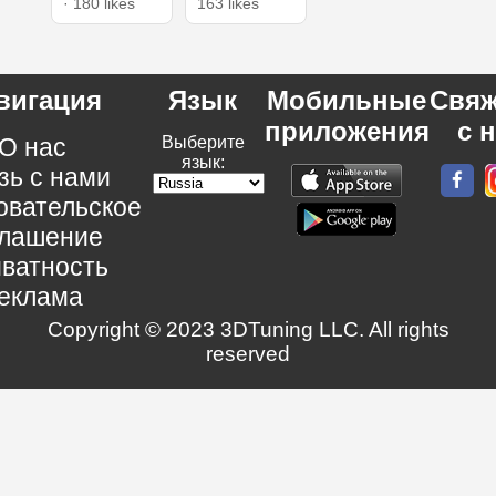
· 180 likes
163 likes
вигация
Язык
Мобильные
Свяж
приложения
с 
О нас
Выберите
язык:
зь с нами
овательское
глашение
ватность
еклама
Copyright © 2023 3DTuning LLC. All rights
reserved