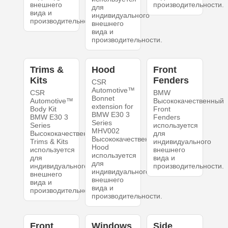
внешнего
производительности.
для
вида и
индивидуального
производительности.
внешнего
вида и
производительности.
Trims &
Hood
Front
Kits
Fenders
CSR
Automotive™
CSR
BMW
Bonnet
Automotive™
Высококачественный
extension for
Body Kit
Front
BMW E30 3
BMW E30 3
Fenders
Series
Series
используется
MHV002
Высококачественный
для
Высококачественный
Trims & Kits
индивидуального
Hood
используется
внешнего
используется
для
вида и
для
индивидуального
производительности.
индивидуального
внешнего
внешнего
вида и
вида и
производительности.
производительности.
Front
Windows
Side