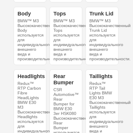
Body
Tops
Trunk Lid
BMW™ M3
BMW™ M3
BMW™ M3
Высококачественный
Высококачественный
Высококачественный
Body
Tops
Trunk Lid
используется
используется
используется
для
для
для
индивидуального
индивидуального
индивидуального
внешнего
внешнего
внешнего
вида и
вида и
вида и
производительности.
производительности.
производительности.
Headlights
Rear
Taillights
Bumper
Redux™
Redux™
RTP Carbon
RTP Tail
CSR
Fibre
Lights BMW
Automotive™
HeadLights
E30 M3
Rear
BMW E30
Высококачественный
Bumper for
M3
Taillights
BMW E30
Высококачественный
используется
3er HSK080
Headlights
для
Высококачественный
используется
индивидуального
Rear
для
внешнего
Bumper
индивидуального
вида и
используется