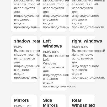
Высококачественный
Высококачественный
Высококачественный
shadow_front_left
shadow_front_right
shadow_rear_left
используется
используется
используется
для
для
для
индивидуального
индивидуального
индивидуального
внешнего
внешнего
внешнего
вида и
вида и
вида и
производительности.
производительности.
производительности.
shadow_rear_right
Left
right_windows
Windows
BMW
BMW 80%
Высококачественный
Высококачественный
BMW 80%
shadow_rear_right
right_windows
Высококачественный
используется
используется
Left
для
для
Windows
индивидуального
индивидуального
используется
внешнего
внешнего
для
вида и
вида и
индивидуального
производительности.
производительности.
внешнего
вида и
производительности.
Mirrors
Side
Rear
Mirrors
Windshield
BMW™ M3