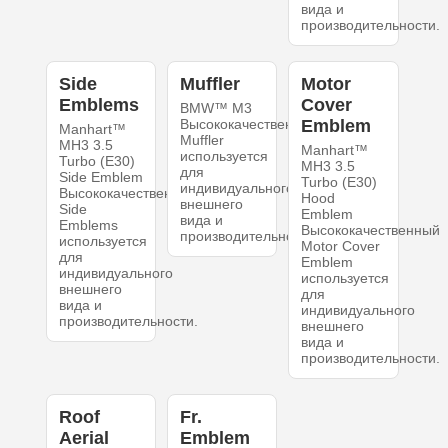
вида и
производительности.
Side
Muffler
Motor
Emblems
Cover
BMW™ M3
Высококачественный
Emblem
Manhart™
Muffler
MH3 3.5
Manhart™
используется
Turbo (E30)
MH3 3.5
для
Side Emblem
Turbo (E30)
индивидуального
Высококачественный
Hood
внешнего
Side
Emblem
вида и
Emblems
Высококачественный
производительности.
используется
Motor Cover
для
Emblem
индивидуального
используется
внешнего
для
вида и
индивидуального
производительности.
внешнего
вида и
производительности.
Roof
Fr.
Aerial
Emblem