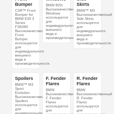
Bumper
Skirts
BMW 80%
Высококачественный
CSR™ Front
BMW™ M3
Windows
Bumper for
Высококачественный
используется
BMW E30 3
Side Skirts
для
Series
используется
индивидуального
FSK080
для
внешнего
Высококачественный
индивидуального
вида и
Front
внешнего
производительности.
Bumper
вида и
используется
производительности.
для
индивидуального
внешнего
вида и
производительности.
Spoilers
F. Fender
R. Fender
Flares
Flares
BMW™ M3
Sport
BMW
BMW
Evolution
Высококачественный
Высококачественный
Высококачественный
F. Fender
R. Fender
Spoilers
Flares
Flares
используется
используется
используется
для
для
для
индивидуального