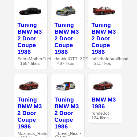
Tuning
Tuning
Tuning
BMW M3
BMW M3
BMW M3
2 Door
2 Door
2 Door
Coupe
Coupe
Coupe
1986
1986
1986
SatanMotherFucker
doubleIOTT_3DT
adfiehafohaoifhasd
· 1654 likes
· 487 likes
· 211 likes
Tuning
Tuning
BMW M3
BMW M3
BMW M3
1986
2 Door
2 Door
rohne3dt ·
124 likes
Coupe
Coupe
1986
1986
Maximus_Reiter
I_Love_Rice ·