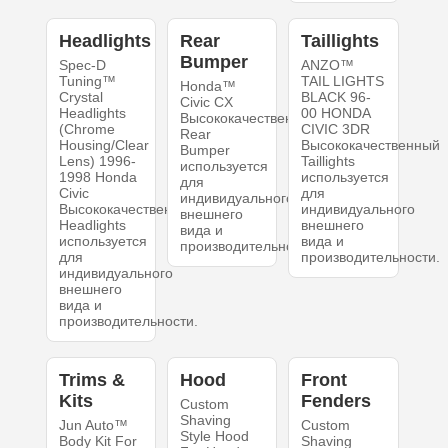
Headlights
Rear
Taillights
Bumper
Spec-D
ANZO™
Tuning™
TAIL LIGHTS
Honda™
Crystal
BLACK 96-
Civic CX
Headlights
00 HONDA
Высококачественный
(Chrome
CIVIC 3DR
Rear
Housing/Clear
Высококачественный
Bumper
Lens) 1996-
Taillights
используется
1998 Honda
используется
для
Civic
для
индивидуального
Высококачественный
индивидуального
внешнего
Headlights
внешнего
вида и
используется
вида и
производительности.
для
производительности.
индивидуального
внешнего
вида и
производительности.
Trims &
Hood
Front
Kits
Fenders
Custom
Shaving
Jun Auto™
Custom
Style Hood
Body Kit For
Shaving