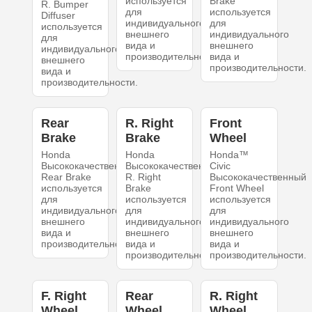
используется
Brake
R. Bumper
для
используется
Diffuser
индивидуального
для
используется
внешнего
индивидуального
для
вида и
внешнего
индивидуального
производительности.
вида и
внешнего
производительности.
вида и
производительности.
Rear
R. Right
Front
Brake
Brake
Wheel
Honda
Honda
Honda™
Высококачественный
Высококачественный
Civic
Rear Brake
R. Right
Высококачественный
используется
Brake
Front Wheel
для
используется
используется
индивидуального
для
для
внешнего
индивидуального
индивидуального
вида и
внешнего
внешнего
производительности.
вида и
вида и
производительности.
производительности.
F. Right
Rear
R. Right
Wheel
Wheel
Wheel