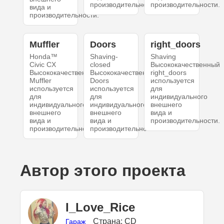
производительности.
производительности.
вида и
производительности.
Muffler
Doors
right_doors
Honda™
Shaving-
Shaving
Civic CX
closed
Высококачественный
Высококачественный
Высококачественный
right_doors
Muffler
Doors
используется
используется
используется
для
для
для
индивидуального
индивидуального
индивидуального
внешнего
внешнего
внешнего
вида и
вида и
вида и
производительности.
производительности.
производительности.
Автор этого проекта
I_Love_Rice
Страна: CD
Гараж