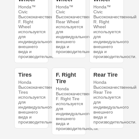
Honda™
Honda™
Honda™
Civic
Civic
Civic
Высококачественный
Высококачественный
Высококачественный
F. Right
Rear Wheel
R. Right
Wheel
используется
Wheel
используется
для
используется
для
индивидуального
для
индивидуального
внешнего
индивидуального
внешнего
вида и
внешнего
вида и
производительности.
вида и
производительности.
производительности.
Tires
F. Right
Rear Tire
Tire
Honda
Honda
Высококачественный
Высококачественный
Honda
Tires
Rear Tire
Высококачественный
используется
используется
F. Right Tire
для
для
используется
индивидуального
индивидуального
для
внешнего
внешнего
индивидуального
вида и
вида и
внешнего
производительности.
производительности.
вида и
производительности.