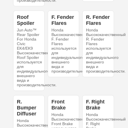
производительности.
Roof
F. Fender
R. Fender
Spoiler
Flares
Flares
Jun Auto™
Honda
Honda
Rear Spoiler
Высококачественный
Высококачественный
For Honda
F. Fender
R. Fender
Civic
Flares
Flares
EK4/EK9
используется
используется
Высококачественный
для
для
Roof Spoiler
индивидуального
индивидуального
используется
внешнего
внешнего
для
вида и
вида и
индивидуального
производительности.
производительности.
внешнего
вида и
производительности.
R.
Front
F. Right
Bumper
Brake
Brake
Diffuser
Honda
Honda
Высококачественный
Высококачественный
Honda
Front Brake
F. Right
Высококачественный