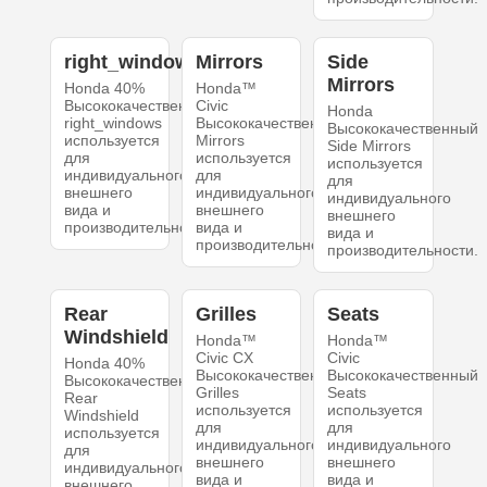
right_windows
Mirrors
Side
Mirrors
Honda 40%
Honda™
Высококачественный
Civic
Honda
right_windows
Высококачественный
Высококачественный
используется
Mirrors
Side Mirrors
для
используется
используется
индивидуального
для
для
внешнего
индивидуального
индивидуального
вида и
внешнего
внешнего
производительности.
вида и
вида и
производительности.
производительности.
Rear
Grilles
Seats
Windshield
Honda™
Honda™
Civic CX
Civic
Honda 40%
Высококачественный
Высококачественный
Высококачественный
Grilles
Seats
Rear
используется
используется
Windshield
для
для
используется
индивидуального
индивидуального
для
внешнего
внешнего
индивидуального
вида и
вида и
внешнего