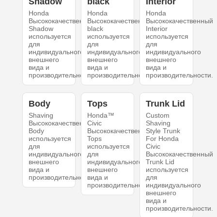
Shadow
black
Interior
Honda
Honda
Honda
Высококачественный
Высококачественный
Высококачественный
Shadow
black
Interior
используется
используется
используется
для
для
для
индивидуального
индивидуального
индивидуального
внешнего
внешнего
внешнего
вида и
вида и
вида и
производительности.
производительности.
производительности.
Body
Tops
Trunk Lid
Shaving
Honda™
Custom
Высококачественный
Civic
Shaving
Body
Высококачественный
Style Trunk
используется
Tops
For Honda
для
используется
Civic
индивидуального
для
Высококачественный
внешнего
индивидуального
Trunk Lid
вида и
внешнего
используется
производительности.
вида и
для
производительности.
индивидуального
внешнего
вида и
производительности.