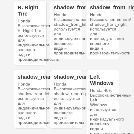
R. Right
shadow_front_left
shadow_front_ri
Tire
Honda
Honda
Высококачественный
Высококачественный
Honda
shadow_front_left
shadow_front_right
Высококачественный
используется
используется
R. Right Tire
для
для
используется
индивидуального
индивидуального
для
внешнего
внешнего
индивидуального
вида и
вида и
внешнего
производительности.
производительности.
вида и
производительности.
shadow_rear_left
shadow_rear_right
Left
Windows
Honda
Honda
Высококачественный
Высококачественный
Honda 40%
shadow_rear_left
shadow_rear_right
Высококачественный
используется
используется
Left
для
для
Windows
индивидуального
индивидуального
используется
внешнего
внешнего
для
вида и
вида и
индивидуального
производительности.
производительности.
внешнего
вида и
производительности.