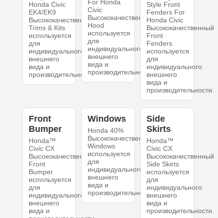
For Honda
Honda Civic
Style Front
Civic
EK4/EK9
Fenders For
Высококачественный
Высококачественный
Honda Civic
Hood
Trims & Kits
Высококачественный
используется
используется
Front
для
для
Fenders
индивидуального
индивидуального
используется
внешнего
внешнего
для
вида и
вида и
индивидуального
производительности.
производительности.
внешнего
вида и
производительности.
Front
Windows
Side
Bumper
Skirts
Honda 40%
Высококачественный
Honda™
Honda™
Windows
Civic CX
Civic CX
используется
Высококачественный
Высококачественный
для
Front
Side Skirts
индивидуального
Bumper
используется
внешнего
используется
для
вида и
для
индивидуального
производительности.
индивидуального
внешнего
внешнего
вида и
вида и
производительности.